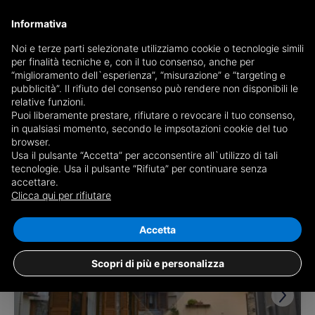
Informativa
Noi e terze parti selezionate utilizziamo cookie o tecnologie simili
per finalità tecniche e, con il tuo consenso, anche per
Receive a copy of the newspaper by mail
“miglioramento dell`esperienza”, “misurazione” e “targeting e
Choose newspaper
pubblicità”. Il rifiuto del consenso può rendere non disponibili le
relative funzioni.
Puoi liberamente prestare, rifiutare o revocare il tuo consenso,
in qualsiasi momento, secondo le impsotazioni cookie del tuo
browser.
Usa il pulsante “Accetta” per acconsentire all`utilizzo di tali
tecnologie. Usa il pulsante “Rifiuta” per continuare senza
accettare.
3 results for
properties for sale in
Clicca qui per rifiutare
Villasalto
Save search
Accetta
Scopri di più e personalizza