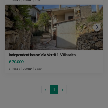
Independent house Via Verdi 1, Villasalto
€ 70.000
2
5+ locals
200 m
1 bath
1