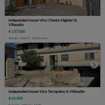
Independent house Vico I Dante Alighieri 8,
Villasalto
€ 137.000
2
4 locals
160 m
2 bathrooms
Independent house Vico Terrapieno 0, Villasalto
€ 65.000
2
5+ locals
200 m
1 bath