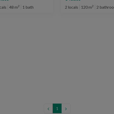
2
2
cals
48 m
1 bath
2 locals
120 m
2 bathro
1