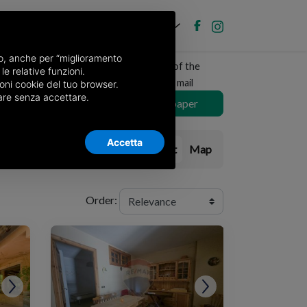
EN
Post new ad
Log in
nso, anche per “miglioramento
Receive a copy of the
le relative funzioni.
newspaper by mail
oni cookie del tuo browser.
nuare senza accettare.
Choose newspaper
Accetta
List
Map
Order: