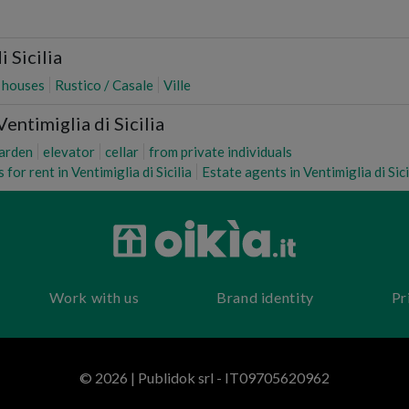
 Sicilia
 houses
Rustico / Casale
Ville
entimiglia di Sicilia
arden
elevator
cellar
from private individuals
 for rent in Ventimiglia di Sicilia
Estate agents in Ventimiglia di Sici
Work with us
Brand identity
Pr
© 2026 | Publidok srl - IT09705620962