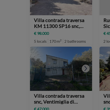
Villa contrada traversa
Rus
KM 11300 SP16 snc,
Sic
Ventimiglia di Sicilia
€ 98.000
€ 4
2
5 locals
170 m
2 bathrooms
2 lo
Villa contrada traversa
Vil
snc, Ventimiglia di
snc
Sicilia
Sic
€ 47.000
€ 3