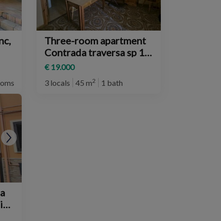
Three-room apartment
Contrada traversa sp 16
km 11, 28, Ventimiglia
€ 19.000
di Sicilia
2
ooms
3 locals
45 m
1 bath
ia