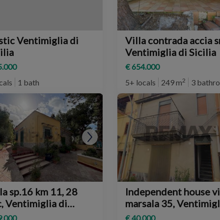
tic Ventimiglia di
Villa contrada accia snc,
ilia
Ventimiglia di Sicilia
5.000
€ 654.000
2
cals
1 bath
5+ locals
249 m
3 bathr
la sp.16 km 11, 28
Independent house v
, Ventimiglia di
marsala 35, Ventimiglia
ilia
di Sicilia
9.000
€ 40.000