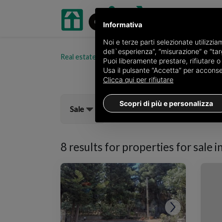
Informativa
Noi e terze parti selezionate utilizzi
dell`esperienza”, “misurazione” e “targ
Real estate portal oikia.it
Properties for sale in 
Puoi liberamente prestare, rifiutare 
Usa il pulsante “Accetta” per acconsent
Clicca qui per rifiutare
Scopri di più e personalizza
Sale
8 results for
properties for sale in