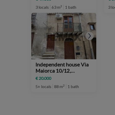
2
3 locals
63 m
1 bath
3 lo
Independent house Via
Maiorca 10/12,
Ventimiglia di Sicilia
€ 20.000
2
5+ locals
88 m
1 bath