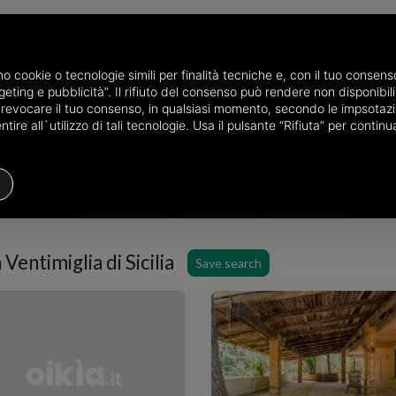
amo cookie o tecnologie simili per finalità tecniche e, con il tuo conse
eting e pubblicità”. Il rifiuto del consenso può rendere non disponibili 
the province of Palermo
Properties for sale in Ventimiglia di Sicilia
o revocare il tuo consenso, in qualsiasi momento, secondo le impsotazi
ire all`utilizzo di tali tecnologie. Usa il pulsante “Rifiuta” per conti
Houses
Price
Filters
 Ventimiglia di Sicilia
Save search