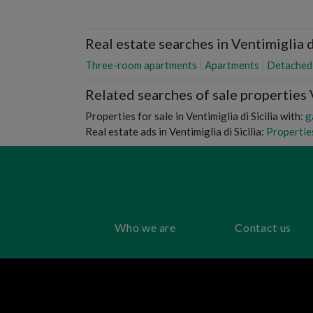
Real estate searches in Ventimiglia di
Three-room apartments
Apartments
Detached
Related searches of sale properties V
Properties for sale in Ventimiglia di Sicilia with:
g
Real estate ads in Ventimiglia di Sicilia:
Properties
Who we are
Contact us