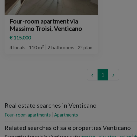
Four-room apartment via
Massimo Troisi, Venticano
€ 115.000
2
4 locals
110 m
2 bathrooms
2° plan
1
Real estate searches in Venticano
Four-room apartments
Apartments
Related searches of sale properties Venticano
Properties for sale in Venticano with:
garden
elevator
cellar
f