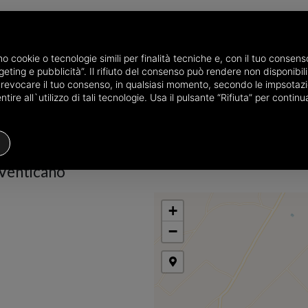
amo cookie o tecnologie simili per finalità tecniche e, con il tuo conse
eting e pubblicità”. Il rifiuto del consenso può rendere non disponibili 
he province of Avellino
Properties for sale in Venticano
Choose the 
o revocare il tuo consenso, in qualsiasi momento, secondo le impsotazi
ire all`utilizzo di tali tecnologie. Usa il pulsante “Rifiuta” per conti
Houses
Price
Filters
 Venticano
+
−