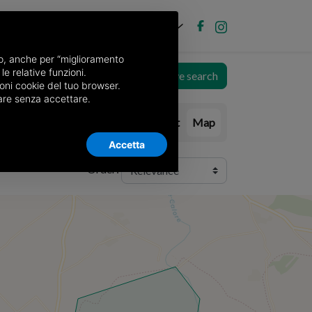
EN
Post new ad
Log in
nso, anche per “miglioramento
le relative funzioni.
area
Save search
oni cookie del tuo browser.
nuare senza accettare.
List
Map
Accetta
Order: