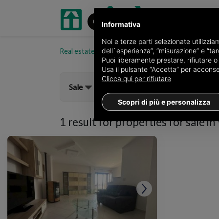
Informativa
Noi e terze parti selezionate utilizzi
dell`esperienza”, “misurazione” e “targ
Real estate portal oikia.it
Properties for sale in t
Puoi liberamente prestare, rifiutare 
Usa il pulsante “Accetta” per acconsent
Clicca qui per rifiutare
Sale
Scopri di più e personalizza
1 result for
properties for sale in