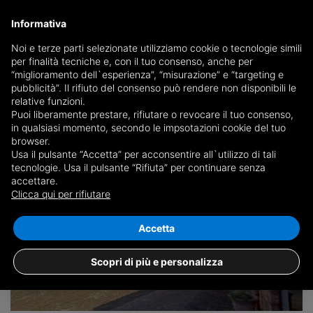
Informativa
Noi e terze parti selezionate utilizziamo cookie o tecnologie simili
per finalità tecniche e, con il tuo consenso, anche per
Save search
“miglioramento dell`esperienza”, “misurazione” e “targeting e
pubblicità”. Il rifiuto del consenso può rendere non disponibili le
relative funzioni.
Puoi liberamente prestare, rifiutare o revocare il tuo consenso,
in qualsiasi momento, secondo le impsotazioni cookie del tuo
browser.
Usa il pulsante “Accetta” per acconsentire all`utilizzo di tali
1 result for
properties for sale in Ticengo
tecnologie. Usa il pulsante “Rifiuta” per continuare senza
accettare.
Clicca qui per rifiutare
+
Accetta
−
Scopri di più e personalizza