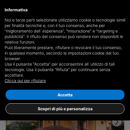
Informativa
Noi e terze parti selezionate utilizziamo cookie o tecnologie simili
per finalità tecniche e, con il tuo consenso, anche per
Receive a copy of the newspaper by mail
“miglioramento dell`esperienza”, “misurazione” e “targeting e
Choose newspaper
pubblicità”. Il rifiuto del consenso può rendere non disponibili le
relative funzioni.
Puoi liberamente prestare, rifiutare o revocare il tuo consenso,
in qualsiasi momento, secondo le impsotazioni cookie del tuo
browser.
Usa il pulsante “Accetta” per acconsentire all`utilizzo di tali
tecnologie. Usa il pulsante “Rifiuta” per continuare senza
accettare.
4 results for
properties for sale in
Clicca qui per rifiutare
Stroppiana
Save search
Accetta
Scopri di più e personalizza