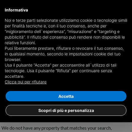
Informativa
Noi e terze parti selezionate utilizziamo cookie o tecnologie simili
per finalità tecniche e, con il tuo consenso, anche per
Receive a copy of the newspaper by mail
“miglioramento dell`esperienza”, “misurazione” e “targeting e
Choose newspaper
pubblicità”. Il rifiuto del consenso può rendere non disponibili le
relative funzioni.
Puoi liberamente prestare, rifiutare o revocare il tuo consenso,
in qualsiasi momento, secondo le impsotazioni cookie del tuo
browser.
Usa il pulsante “Accetta” per acconsentire all`utilizzo di tali
tecnologie. Usa il pulsante “Rifiuta” per continuare senza
accettare.
No results for
properties for sale in
Clicca qui per rifiutare
Sant'Angelo all'Esca
Save search
Accetta
Scopri di più e personalizza
We do not have any property that matches your search,