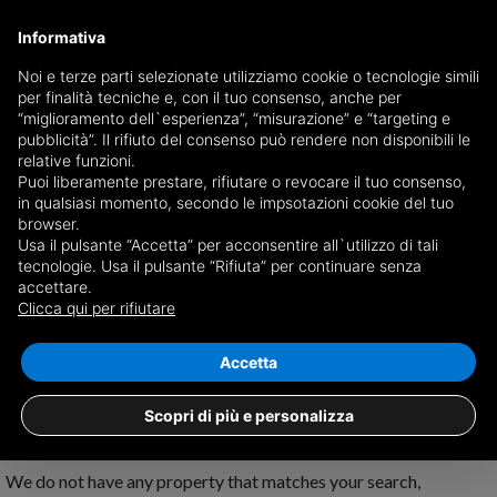
Informativa
Noi e terze parti selezionate utilizziamo cookie o tecnologie simili
per finalità tecniche e, con il tuo consenso, anche per
Receive a copy of the newspaper by mail
“miglioramento dell`esperienza”, “misurazione” e “targeting e
Choose newspaper
pubblicità”. Il rifiuto del consenso può rendere non disponibili le
relative funzioni.
Puoi liberamente prestare, rifiutare o revocare il tuo consenso,
in qualsiasi momento, secondo le impsotazioni cookie del tuo
browser.
Usa il pulsante “Accetta” per acconsentire all`utilizzo di tali
tecnologie. Usa il pulsante “Rifiuta” per continuare senza
accettare.
No results for
properties for rent in
Clicca qui per rifiutare
Sant'Angelo all'Esca
Save search
Accetta
Scopri di più e personalizza
We do not have any property that matches your search,