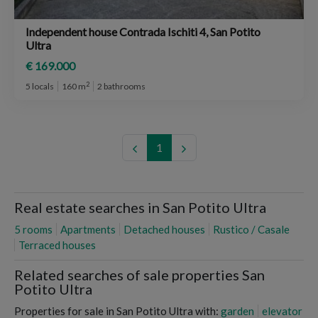
Independent house Contrada Ischiti 4, San Potito
Ultra
€ 169.000
2
5 locals
160 m
2 bathrooms
1
Real estate searches in San Potito Ultra
5 rooms
Apartments
Detached houses
Rustico / Casale
Terraced houses
Related searches of sale properties San
Potito Ultra
Properties for sale in San Potito Ultra with:
garden
elevator