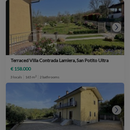
Terraced Villa Contrada Lamiera, San Potito Ultra
€ 158.000
2
3 locals
165 m
2 bathrooms