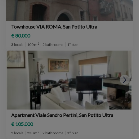
Townhouse VIA ROMA, San Potito Ultra
€ 80.000
2
3 locals
100 m
2 bathrooms
1° plan
Apartment Viale Sandro Pertini, San Potito Ultra
€ 105.000
2
5 locals
230 m
2 bathrooms
3° plan