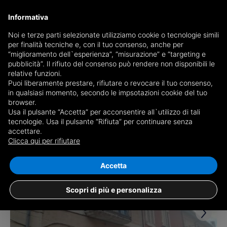
Informativa
Noi e terze parti selezionate utilizziamo cookie o tecnologie simili
per finalità tecniche e, con il tuo consenso, anche per
Receive a copy of the newspaper by mail
“miglioramento dell`esperienza”, “misurazione” e “targeting e
Choose newspaper
pubblicità”. Il rifiuto del consenso può rendere non disponibili le
relative funzioni.
Puoi liberamente prestare, rifiutare o revocare il tuo consenso,
in qualsiasi momento, secondo le impsotazioni cookie del tuo
browser.
Usa il pulsante “Accetta” per acconsentire all`utilizzo di tali
tecnologie. Usa il pulsante “Rifiuta” per continuare senza
accettare.
4 results for
properties for sale in San
Clicca qui per rifiutare
Potito Ultra
Save search
Accetta
Scopri di più e personalizza