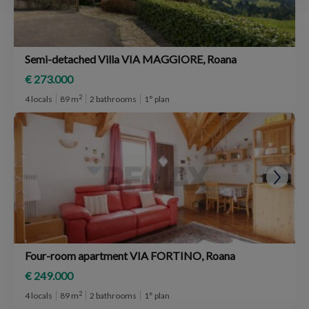
Semi-detached Villa VIA MAGGIORE, Roana
€ 273.000
2
4 locals
89 m
2 bathrooms
1° plan
Four-room apartment VIA FORTINO, Roana
€ 249.000
2
4 locals
89 m
2 bathrooms
1° plan