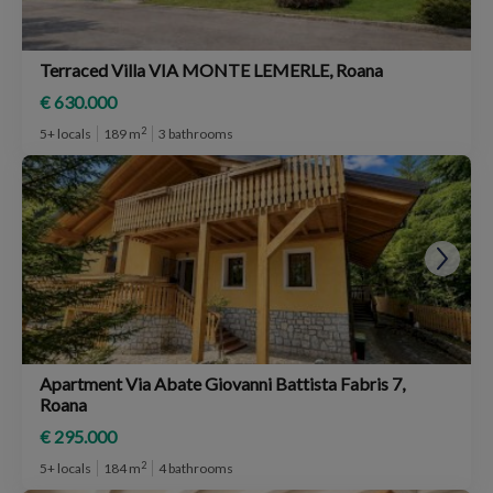
Terraced Villa VIA MONTE LEMERLE, Roana
€ 630.000
2
5+ locals
189 m
3 bathrooms
Apartment Via Abate Giovanni Battista Fabris 7,
Roana
€ 295.000
2
5+ locals
184 m
4 bathrooms