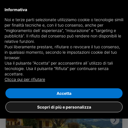
Informativa
Noi e terze parti selezionate utilizziamo cookie o tecnologie simili
per finalità tecniche e, con il tuo consenso, anche per
Receive a copy of the newspaper by mail
“miglioramento dell`esperienza”, “misurazione” e “targeting e
Choose newspaper
pubblicità”. Il rifiuto del consenso può rendere non disponibili le
relative funzioni.
Puoi liberamente prestare, rifiutare o revocare il tuo consenso,
in qualsiasi momento, secondo le impsotazioni cookie del tuo
browser.
Usa il pulsante “Accetta” per acconsentire all`utilizzo di tali
tecnologie. Usa il pulsante “Rifiuta” per continuare senza
accettare.
6 results for
properties for sale in Roana
Clicca qui per rifiutare
Save search
Accetta
Scopri di più e personalizza