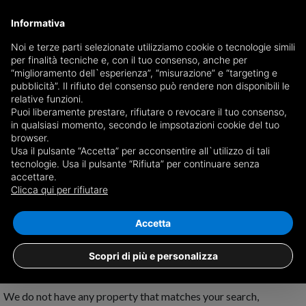
Informativa
Noi e terze parti selezionate utilizziamo cookie o tecnologie simili
per finalità tecniche e, con il tuo consenso, anche per
Receive a copy of the newspaper by mail
“miglioramento dell`esperienza”, “misurazione” e “targeting e
Choose newspaper
pubblicità”. Il rifiuto del consenso può rendere non disponibili le
relative funzioni.
Puoi liberamente prestare, rifiutare o revocare il tuo consenso,
in qualsiasi momento, secondo le impsotazioni cookie del tuo
browser.
Usa il pulsante “Accetta” per acconsentire all`utilizzo di tali
tecnologie. Usa il pulsante “Rifiuta” per continuare senza
accettare.
No results for
properties for sale in
Clicca qui per rifiutare
Prarolo
Save search
Accetta
Scopri di più e personalizza
We do not have any property that matches your search,