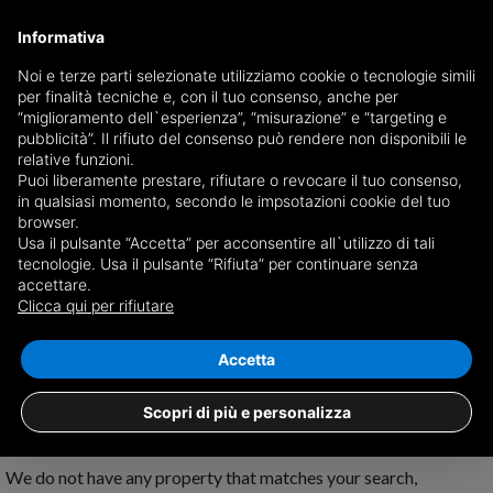
Informativa
Noi e terze parti selezionate utilizziamo cookie o tecnologie simili
per finalità tecniche e, con il tuo consenso, anche per
Receive a copy of the newspaper by mail
“miglioramento dell`esperienza”, “misurazione” e “targeting e
Choose newspaper
pubblicità”. Il rifiuto del consenso può rendere non disponibili le
relative funzioni.
Puoi liberamente prestare, rifiutare o revocare il tuo consenso,
in qualsiasi momento, secondo le impsotazioni cookie del tuo
browser.
Usa il pulsante “Accetta” per acconsentire all`utilizzo di tali
tecnologie. Usa il pulsante “Rifiuta” per continuare senza
accettare.
No results for
properties for rent in
Clicca qui per rifiutare
Prarolo
Save search
Accetta
Scopri di più e personalizza
We do not have any property that matches your search,