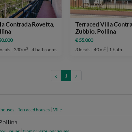
lla Contrada Rovetta,
Terraced Villa Contr
lina
Zubbio, Pollina
50.000
€ 55.000
2
2
locals
330 m
4 bathrooms
3 locals
40 m
1 bath
1
 houses
Terraced houses
Ville
Pollina
tor
cellar
from private individuals