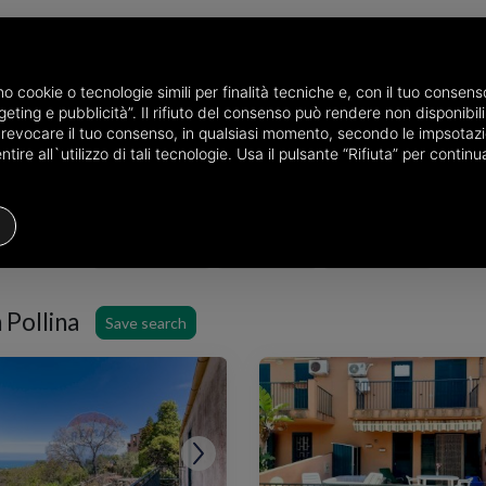
amo cookie o tecnologie simili per finalità tecniche e, con il tuo conse
eting e pubblicità”. Il rifiuto del consenso può rendere non disponibili 
the province of Palermo
Properties for sale in Pollina
Choose the ar
o revocare il tuo consenso, in qualsiasi momento, secondo le impsotazi
ire all`utilizzo di tali tecnologie. Usa il pulsante “Rifiuta” per conti
Houses
Price
Filters
 Pollina
Save search