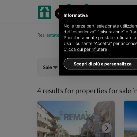
Informativa
Noi e terze parti selezionate utilizzi
dell`esperienza”, “misurazione” e “targ
Real estate portal oikia.it
Properties for sale in 
Puoi liberamente prestare, rifiutare 
Usa il pulsante “Accetta” per acconsent
Clicca qui per rifiutare
Scopri di più e personalizza
Sale
4 results for
properties for sale in