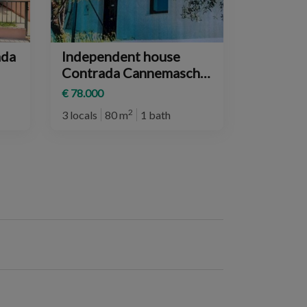
ada
Independent house
Contrada Cannemasche
SNC, Pollina
€ 78.000
2
3 locals
80 m
1 bath