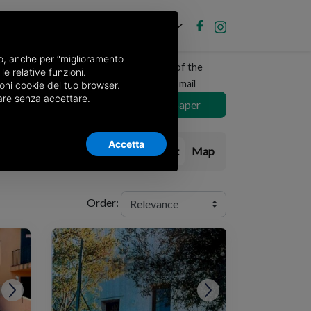
EN
Post new ad
Log in
nso, anche per “miglioramento
Receive a copy of the
le relative funzioni.
ea
newspaper by mail
oni cookie del tuo browser.
nuare senza accettare.
Choose newspaper
Accetta
List
Map
Order: