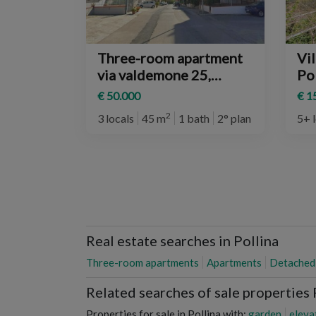
Three-room apartment
Vi
via valdemone 25,
Pol
Pollina
€ 50.000
€ 1
2
3 locals
45 m
1 bath
2° plan
5+ 
Real estate searches in Pollina
Three-room apartments
Apartments
Detached
Related searches of sale properties 
Properties for sale in Pollina with:
garden
eleva