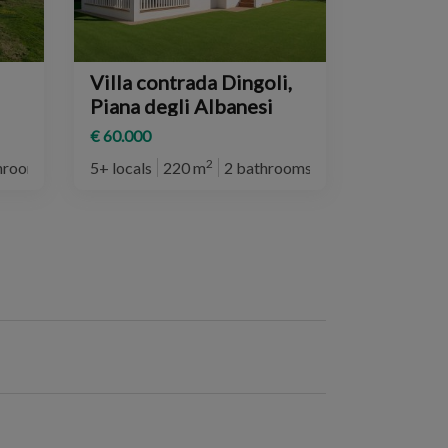
Villa contrada Dingoli,
Piana degli Albanesi
€ 60.000
2
hrooms
5+ locals
220 m
2 bathrooms