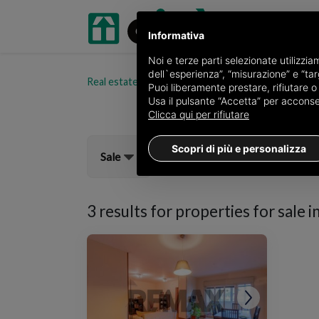
Informativa
Noi e terze parti selezionate utilizzi
dell`esperienza”, “misurazione” e “targ
Real estate portal oikia.it
Properties for sale in 
Puoi liberamente prestare, rifiutare 
Usa il pulsante “Accetta” per acconsent
Clicca qui per rifiutare
Scopri di più e personalizza
Sale
3 results for
properties for sale i