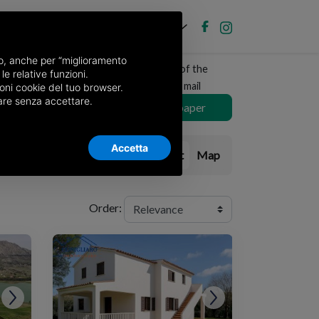
EN
Post new ad
Log in
nso, anche per “miglioramento
Receive a copy of the
le relative funzioni.
newspaper by mail
oni cookie del tuo browser.
nuare senza accettare.
Choose newspaper
Accetta
List
Map
Order: