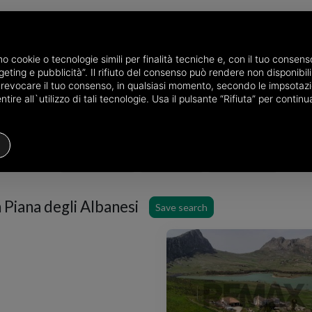
amo cookie o tecnologie simili per finalità tecniche e, con il tuo conse
eting e pubblicità”. Il rifiuto del consenso può rendere non disponibili 
the province of Palermo
Properties for sale in Piana degli Albanesi
o revocare il tuo consenso, in qualsiasi momento, secondo le impsotazi
ire all`utilizzo di tali tecnologie. Usa il pulsante “Rifiuta” per conti
Houses
Price
Filters
n Piana degli Albanesi
Save search