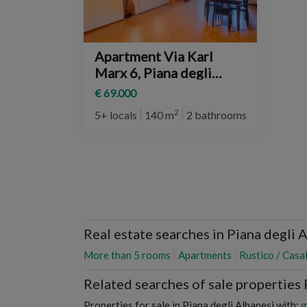
Apartment Via Karl
Marx 6, Piana degli
Albanesi
€ 69.000
2
5+ locals
140 m
2 bathrooms
2° plan
Real estate searches in Piana degli 
More than 5 rooms
Apartments
Rustico / Casa
Related searches of sale properties 
Properties for sale in Piana degli Albanesi with:
g