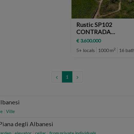
Rustic SP102
CONTRADA
MAGANOCE SNC,
€ 3.600.000
Piana degli Albanesi
2
5+ locals
1000 m
16 bat
1
Albanesi
le
Ville
Piana degli Albanesi
arden
elevator
cellar
from private individuals