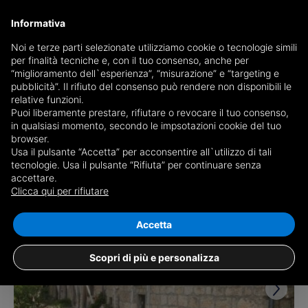
Informativa
Noi e terze parti selezionate utilizziamo cookie o tecnologie simili
per finalità tecniche e, con il tuo consenso, anche per
Receive a copy of the newspaper by mail
“miglioramento dell`esperienza”, “misurazione” e “targeting e
Choose newspaper
pubblicità”. Il rifiuto del consenso può rendere non disponibili le
relative funzioni.
Puoi liberamente prestare, rifiutare o revocare il tuo consenso,
in qualsiasi momento, secondo le impsotazioni cookie del tuo
browser.
Usa il pulsante “Accetta” per acconsentire all`utilizzo di tali
tecnologie. Usa il pulsante “Rifiuta” per continuare senza
accettare.
2 results for
properties for sale in
Clicca qui per rifiutare
Petralia Soprana
Save search
Accetta
Scopri di più e personalizza