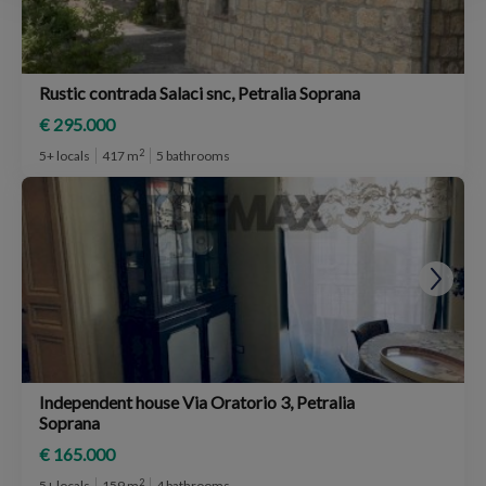
Rustic contrada Salaci snc, Petralia Soprana
€ 295.000
2
5+ locals
417 m
5 bathrooms
Independent house Via Oratorio 3, Petralia
Soprana
€ 165.000
2
5+ locals
159 m
4 bathrooms