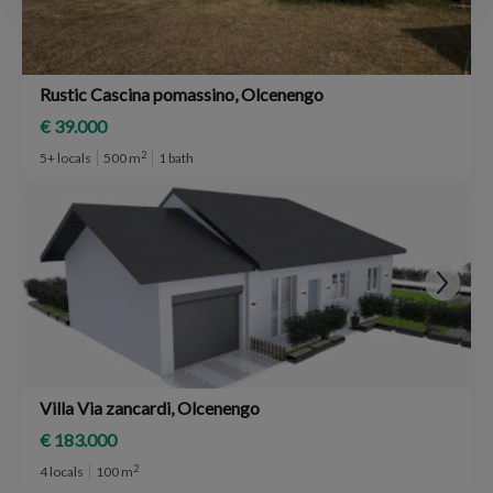
Rustic Cascina pomassino, Olcenengo
€ 39.000
2
5+ locals
500 m
1 bath
Villa Via zancardi, Olcenengo
€ 183.000
2
4 locals
100 m