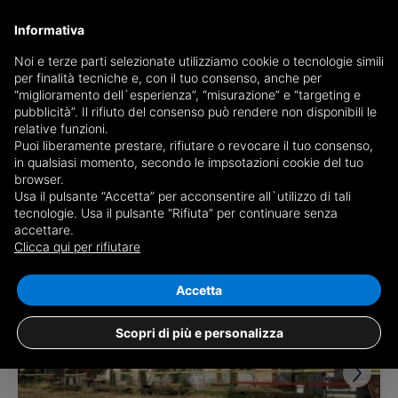
Informativa
Noi e terze parti selezionate utilizziamo cookie o tecnologie simili
per finalità tecniche e, con il tuo consenso, anche per
Receive a copy of the newspaper by mail
“miglioramento dell`esperienza”, “misurazione” e “targeting e
Choose newspaper
pubblicità”. Il rifiuto del consenso può rendere non disponibili le
relative funzioni.
Puoi liberamente prestare, rifiutare o revocare il tuo consenso,
in qualsiasi momento, secondo le impsotazioni cookie del tuo
browser.
Usa il pulsante “Accetta” per acconsentire all`utilizzo di tali
tecnologie. Usa il pulsante “Rifiuta” per continuare senza
accettare.
2 results for
properties for sale in
Clicca qui per rifiutare
Olcenengo
Save search
Accetta
Scopri di più e personalizza