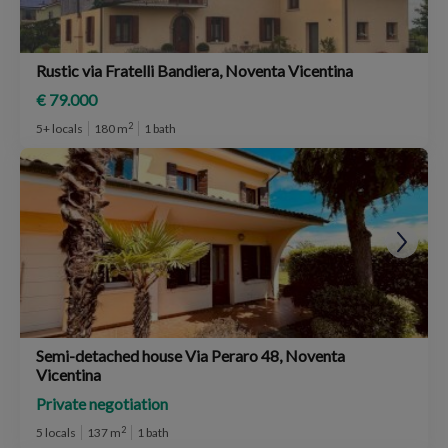
Rustic via Fratelli Bandiera, Noventa Vicentina
€ 79.000
2
5+ locals
180 m
1 bath
Semi-detached house Via Peraro 48, Noventa
Vicentina
Private negotiation
2
5 locals
137 m
1 bath