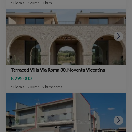
2
5+ locals
120 m
1 bath
Terraced Villa Via Roma 30, Noventa Vicentina
€ 295.000
2
5+ locals
200 m
2 bathrooms