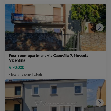
Four-room apartment Via Capovilla 7, Noventa
Vicentina
€ 70.000
2
4 locals
135 m
1 bath