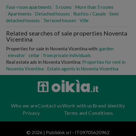
Four-room apartments
5 rooms
More than 5 rooms
Apartments
Detached houses
Rustico / Casale
Semi
detached houses
Terraced houses
Ville
Related searches of sale properties Noventa
Vicentina
Properties for sale in Noventa Vicentina with:
garden
elevator
cellar
from private individuals
Real estate ads in Noventa Vicentina:
Properties for rent in
Noventa Vicentina
Estate agents in Noventa Vicentina
Who we are
Contact us
Work with us
Brand identity
Privacy
Terms and Conditions
© 2026 | Publidok srl - IT09705620962