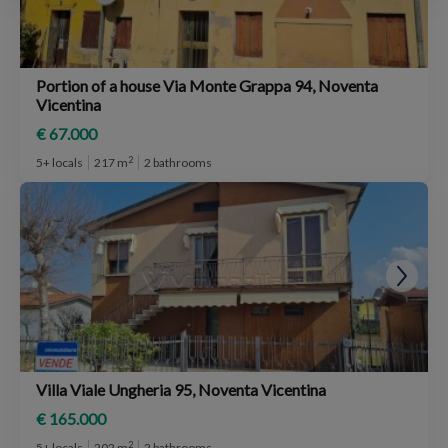
Portion of a house Via Monte Grappa 94, Noventa
Vicentina
€ 67.000
2
5+ locals
217 m
2 bathrooms
Villa Viale Ungheria 95, Noventa Vicentina
€ 165.000
2
5+ locals
202 m
2 bathrooms