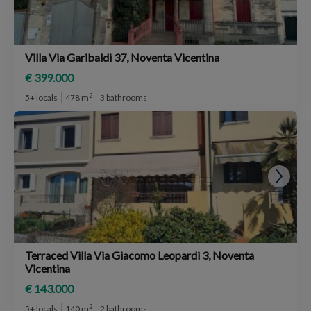
Villa Via Garibaldi 37, Noventa Vicentina
€ 399.000
2
5+ locals
478 m
3 bathrooms
Terraced Villa Via Giacomo Leopardi 3, Noventa
Vicentina
€ 143.000
2
5+ locals
140 m
2 bathrooms