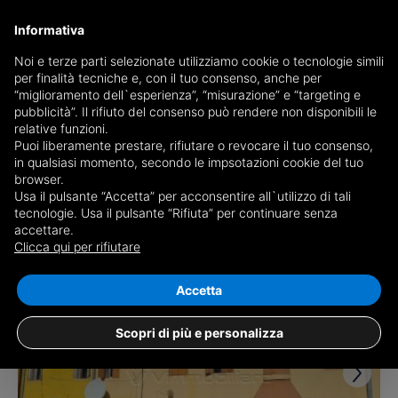
Informativa
Noi e terze parti selezionate utilizziamo cookie o tecnologie simili
per finalità tecniche e, con il tuo consenso, anche per
Receive a copy of the newspaper by mail
“miglioramento dell`esperienza”, “misurazione” e “targeting e
Choose newspaper
pubblicità”. Il rifiuto del consenso può rendere non disponibili le
relative funzioni.
Puoi liberamente prestare, rifiutare o revocare il tuo consenso,
in qualsiasi momento, secondo le impsotazioni cookie del tuo
browser.
Usa il pulsante “Accetta” per acconsentire all`utilizzo di tali
tecnologie. Usa il pulsante “Rifiuta” per continuare senza
accettare.
18 results for
properties for sale in
Clicca qui per rifiutare
Noventa Vicentina
Save search
Accetta
Scopri di più e personalizza