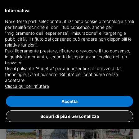
Informativa
Noi e terze parti selezionate utilizziamo cookie o tecnologie simili
per finalità tecniche e, con il tuo consenso, anche per
Receive a copy of the newspaper by mail
“miglioramento dell`esperienza”, “misurazione” e “targeting e
Choose newspaper
pubblicità”. Il rifiuto del consenso può rendere non disponibili le
relative funzioni.
Puoi liberamente prestare, rifiutare o revocare il tuo consenso,
in qualsiasi momento, secondo le impsotazioni cookie del tuo
browser.
Usa il pulsante “Accetta” per acconsentire all`utilizzo di tali
tecnologie. Usa il pulsante “Rifiuta” per continuare senza
accettare.
2 results for
properties for sale in
Clicca qui per rifiutare
Monticello Conte Otto
Save search
Accetta
Scopri di più e personalizza