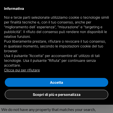
Informativa
Noi e terze parti selezionate utilizziamo cookie o tecnologie simili
per finalità tecniche e, con il tuo consenso, anche per
Receive a copy of the newspaper by mail
“miglioramento dell`esperienza”, “misurazione” e “targeting e
Choose newspaper
pubblicità”. Il rifiuto del consenso può rendere non disponibili le
relative funzioni.
Puoi liberamente prestare, rifiutare o revocare il tuo consenso,
in qualsiasi momento, secondo le impsotazioni cookie del tuo
browser.
Usa il pulsante “Accetta” per acconsentire all`utilizzo di tali
tecnologie. Usa il pulsante “Rifiuta” per continuare senza
accettare.
No results for
properties for sale in
Clicca qui per rifiutare
Montemaggiore Belsito
Save search
Accetta
Scopri di più e personalizza
We do not have any property that matches your search,