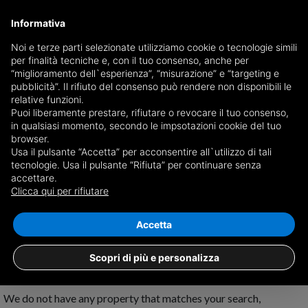
Informativa
Noi e terze parti selezionate utilizziamo cookie o tecnologie simili
per finalità tecniche e, con il tuo consenso, anche per
Receive a copy of the newspaper by mail
“miglioramento dell`esperienza”, “misurazione” e “targeting e
Choose newspaper
pubblicità”. Il rifiuto del consenso può rendere non disponibili le
relative funzioni.
Puoi liberamente prestare, rifiutare o revocare il tuo consenso,
in qualsiasi momento, secondo le impsotazioni cookie del tuo
browser.
Usa il pulsante “Accetta” per acconsentire all`utilizzo di tali
tecnologie. Usa il pulsante “Rifiuta” per continuare senza
accettare.
No results for
properties for sale in
Clicca qui per rifiutare
Melito Irpino
Save search
Accetta
Scopri di più e personalizza
We do not have any property that matches your search,