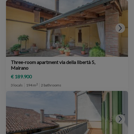
Three-room apartment via della libertà 5,
Mairano
€ 189.900
2
3 locals
194 m
2 bathrooms