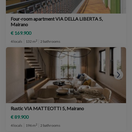
Four-room apartment VIA DELLA LIBERTA 5,
Mairano
€ 169.900
2
4 locals
132 m
2 bathrooms
Rustic VIA MATTEOTTI 5, Mairano
€ 89.900
2
4 locals
196 m
2 bathrooms