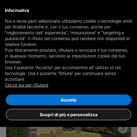
Informativa
Noi e terze parti selezionate utilizziamo cookie o tecnologie simili
per finalità tecniche e, con il tuo consenso, anche per
Receive a copy of the newspaper by mail
“miglioramento dell`esperienza”, “misurazione” e “targeting e
Choose newspaper
pubblicità”. Il rifiuto del consenso può rendere non disponibili le
relative funzioni.
Puoi liberamente prestare, rifiutare o revocare il tuo consenso,
in qualsiasi momento, secondo le impsotazioni cookie del tuo
browser.
Usa il pulsante “Accetta” per acconsentire all`utilizzo di tali
tecnologie. Usa il pulsante “Rifiuta” per continuare senza
accettare.
5 results for
properties for sale in
Clicca qui per rifiutare
Mairano
Save search
Accetta
Scopri di più e personalizza