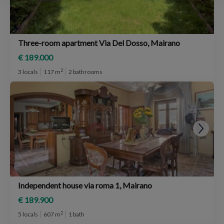
Three-room apartment Via Del Dosso, Mairano
€ 189.000
2
3 locals
117 m
2 bathrooms
Independent house via roma 1, Mairano
€ 189.900
2
5 locals
607 m
1 bath