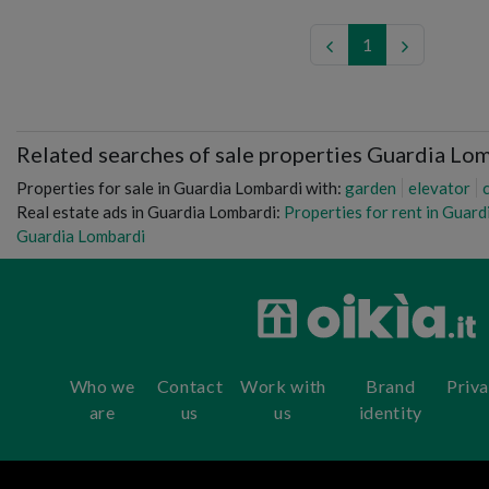
1
Related searches of sale properties Guardia Lo
Properties for sale in Guardia Lombardi with:
garden
elevator
Real estate ads in Guardia Lombardi:
Properties for rent in Guar
Guardia Lombardi
Who we
Contact
Work with
Brand
Priv
are
us
us
identity