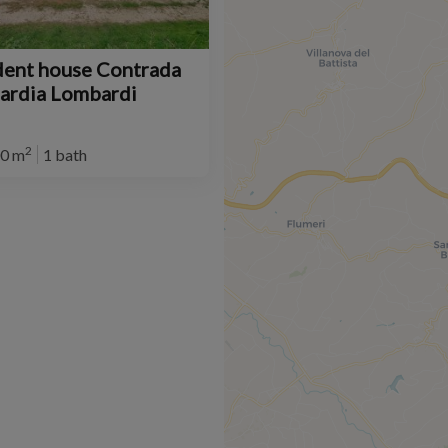
ent house Contrada
uardia Lombardi
2
0 m
1 bath