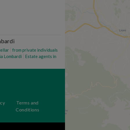
mbardi
cellar
from private individuals
dia Lombardi
Estate agents in
acy
Terms and
Conditions