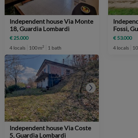
Independent house Via Monte
Independ
18, Guardia Lombardi
Fossi, G
€ 25.000
€ 53.000
2
4 locals
100 m
1 bath
4 locals
10
Independent house Via Coste
5, Guardia Lombardi