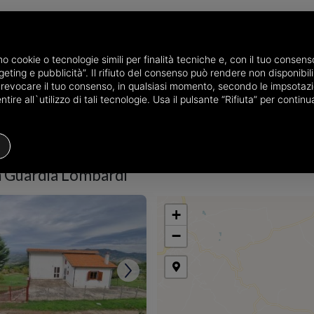
amo cookie o tecnologie simili per finalità tecniche e, con il tuo conse
eting e pubblicità”. Il rifiuto del consenso può rendere non disponibili 
he province of Avellino
Properties for sale in Guardia Lombardi
o revocare il tuo consenso, in qualsiasi momento, secondo le impsotazi
ire all`utilizzo di tali tecnologie. Usa il pulsante “Rifiuta” per conti
Houses
Price
Filters
in Guardia Lombardi
+
−