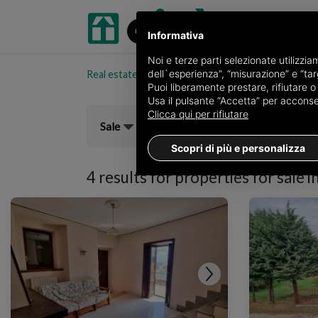
Informativa
Noi e terze parti selezionate utilizzi
dell`esperienza”, “misurazione” e “targ
Real estate portal oikia.it
Properties for sale in t
Puoi liberamente prestare, rifiutare 
Usa il pulsante “Accetta” per acconsent
Clicca qui per rifiutare
Sale
Scopri di più e personalizza
4 results for
properties for sale 