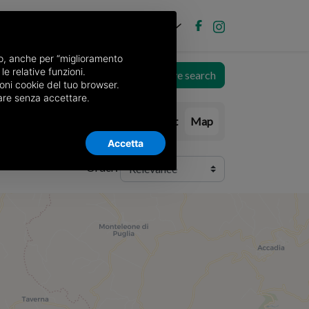
EN
Post new ad
Log in
nso, anche per “miglioramento
le relative funzioni.
Save search
oni cookie del tuo browser.
nuare senza accettare.
List
Map
Accetta
Order: