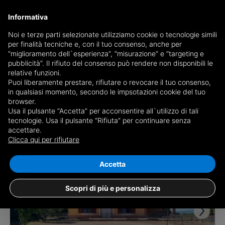
Informativa
Noi e terze parti selezionate utilizziamo cookie o tecnologie simili
per finalità tecniche e, con il tuo consenso, anche per
Receive a copy of the newspaper by mail
“miglioramento dell`esperienza”, “misurazione” e “targeting e
Choose newspaper
pubblicità”. Il rifiuto del consenso può rendere non disponibili le
relative funzioni.
Puoi liberamente prestare, rifiutare o revocare il tuo consenso,
in qualsiasi momento, secondo le impsotazioni cookie del tuo
browser.
Usa il pulsante “Accetta” per acconsentire all`utilizzo di tali
tecnologie. Usa il pulsante “Rifiuta” per continuare senza
accettare.
5 results for
properties for sale in
Clicca qui per rifiutare
Grottaminarda
Save search
Accetta
Scopri di più e personalizza