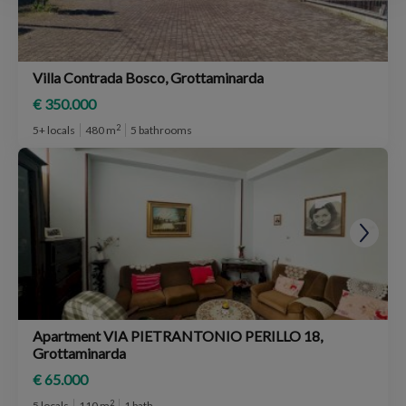
Villa Contrada Bosco, Grottaminarda
€ 350.000
2
5+ locals
480 m
5 bathrooms
Apartment VIA PIETRANTONIO PERILLO 18,
Grottaminarda
€ 65.000
2
5 locals
110 m
1 bath