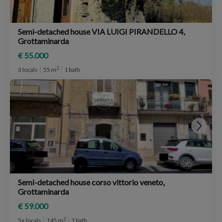
Semi-detached house VIA LUIGI PIRANDELLO 4,
Grottaminarda
€ 55.000
2
3 locals
55 m
1 bath
Semi-detached house corso vittorio veneto,
Grottaminarda
€ 59.000
2
5+ locals
145 m
1 bath