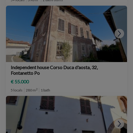
Independent house Corso Duca d'aosta, 32,
Fontanetto Po
€ 55.000
2
5 locals
280 m
1 bath