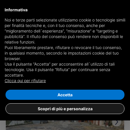
Informativa
Noi e terze parti selezionate utilizziamo cookie o tecnologie simili
per finalità tecniche e, con il tuo consenso, anche per
Receive a copy of the newspaper by mail
“miglioramento dell`esperienza”, “misurazione” e “targeting e
Choose newspaper
pubblicità”. Il rifiuto del consenso può rendere non disponibili le
relative funzioni.
Puoi liberamente prestare, rifiutare o revocare il tuo consenso,
in qualsiasi momento, secondo le impsotazioni cookie del tuo
browser.
Usa il pulsante “Accetta” per acconsentire all`utilizzo di tali
tecnologie. Usa il pulsante “Rifiuta” per continuare senza
accettare.
7 results for
properties for sale in
Clicca qui per rifiutare
Fontanetto Po
Save search
Accetta
Scopri di più e personalizza