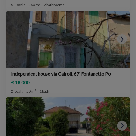
2
5+ locals
260 m
2 bathrooms
Independent house via Cairoli, 67, Fontanetto Po
€ 18.000
2
2 locals
50 m
1 bath