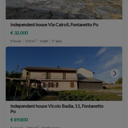
Independent house Via Cairoli, Fontanetto Po
€ 32.000
2
5 locals
170 m
1 bath
1° plan
Independent house Vicolo Badia, 11, Fontanetto
Po
€ 89.800
2
5+ locals
396 m
2 bathrooms