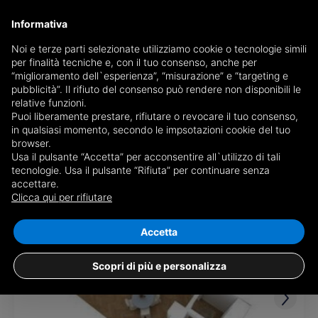
Informativa
Noi e terze parti selezionate utilizziamo cookie o tecnologie simili
per finalità tecniche e, con il tuo consenso, anche per
Receive a copy of the newspaper by mail
“miglioramento dell`esperienza”, “misurazione” e “targeting e
Choose newspaper
pubblicità”. Il rifiuto del consenso può rendere non disponibili le
relative funzioni.
Puoi liberamente prestare, rifiutare o revocare il tuo consenso,
in qualsiasi momento, secondo le impsotazioni cookie del tuo
browser.
Usa il pulsante “Accetta” per acconsentire all`utilizzo di tali
tecnologie. Usa il pulsante “Rifiuta” per continuare senza
accettare.
1 result for
properties for sale in
Clicca qui per rifiutare
Doberdò del Lago
Save search
Accetta
Scopri di più e personalizza