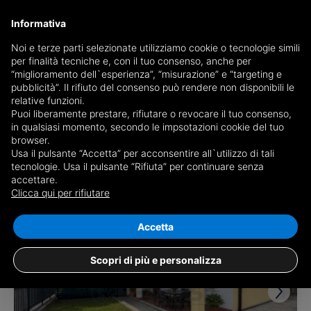
Informativa
Noi e terze parti selezionate utilizziamo cookie o tecnologie simili
per finalità tecniche e, con il tuo consenso, anche per
Receive a copy of the newspaper by mail
“miglioramento dell`esperienza”, “misurazione” e “targeting e
Choose newspaper
pubblicità”. Il rifiuto del consenso può rendere non disponibili le
relative funzioni.
Puoi liberamente prestare, rifiutare o revocare il tuo consenso,
in qualsiasi momento, secondo le impsotazioni cookie del tuo
browser.
Usa il pulsante “Accetta” per acconsentire all`utilizzo di tali
tecnologie. Usa il pulsante “Rifiuta” per continuare senza
accettare.
1 result for
properties for sale in Creazzo
Clicca qui per rifiutare
Save search
Accetta
Scopri di più e personalizza