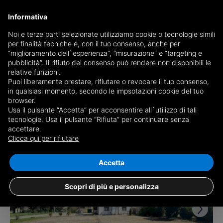
Informativa
Noi e terze parti selezionate utilizziamo cookie o tecnologie simili
per finalità tecniche e, con il tuo consenso, anche per
Receive a copy of the newspaper by mail
“miglioramento dell`esperienza”, “misurazione” e “targeting e
Choose newspaper
pubblicità”. Il rifiuto del consenso può rendere non disponibili le
relative funzioni.
Puoi liberamente prestare, rifiutare o revocare il tuo consenso,
in qualsiasi momento, secondo le impsotazioni cookie del tuo
browser.
Usa il pulsante “Accetta” per acconsentire all`utilizzo di tali
tecnologie. Usa il pulsante “Rifiuta” per continuare senza
accettare.
2 results for
properties for sale in
Clicca qui per rifiutare
Costanzana
Save search
Accetta
Scopri di più e personalizza