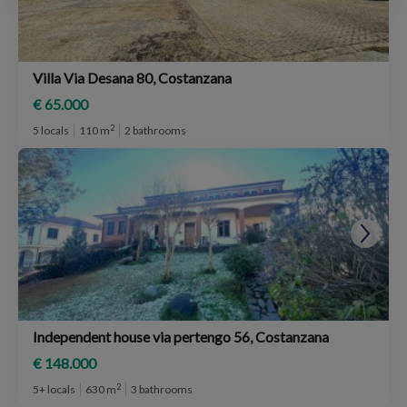
Villa Via Desana 80, Costanzana
€ 65.000
2
5 locals
110 m
2 bathrooms
Independent house via pertengo 56, Costanzana
€ 148.000
2
5+ locals
630 m
3 bathrooms