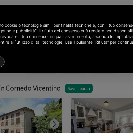
amo cookie o tecnologie simili per finalità tecniche e, con il tuo conse
eting e pubblicità”. Il rifiuto del consenso può rendere non disponibili 
he province of Vicenza
Properties for sale in Cornedo Vicentino
o revocare il tuo consenso, in qualsiasi momento, secondo le impsotazi
ire all`utilizzo di tali tecnologie. Usa il pulsante “Rifiuta” per conti
Houses
Price
Filters
 in Cornedo Vicentino
Save search