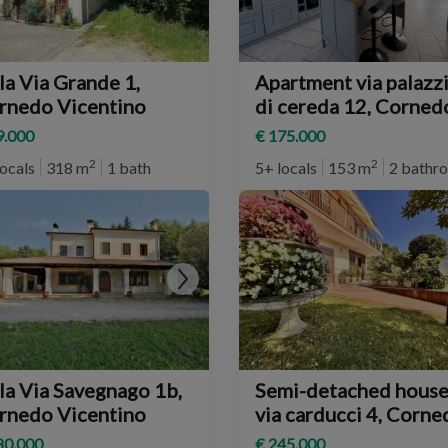
la Via Grande 1,
Apartment via palazz
rnedo Vicentino
di cereda 12, Corned
Vicentino
9.000
€ 175.000
2
2
locals
318 m
1 bath
5+ locals
153 m
2 bathr
la Via Savegnago 1b,
Semi-detached hous
rnedo Vicentino
via carducci 4, Cornedo
Vicentino
80.000
€ 245.000