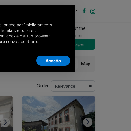
EN
Post new ad
Log in
nso, anche per “miglioramento
Receive a copy of the
le relative funzioni.
newspaper by mail
oni cookie del tuo browser.
nuare senza accettare.
Choose newspaper
Accetta
List
Map
Order: