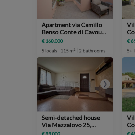
Apartment via Camillo
Vil
Benso Conte di Cavour
Co
16, Cornedo Vicentino
€ 168.000
€ 6
2
5 locals
115 m
2 bathrooms
5+ 
Semi-detached house
Vil
Via Mazzalovo 25,
Co
Cornedo Vicentino
€ 89.000
€ 4