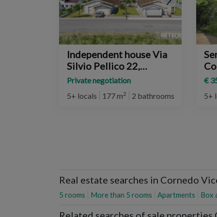
Independent house Via
Se
Silvio Pellico 22,
Co
Cornedo Vicentino
Private negotiation
€ 3
2
5+ locals
177 m
2 bathrooms
5+ 
Real estate searches in Cornedo Vi
5 rooms
More than 5 rooms
Apartments
Box 
Related searches of sale propertie