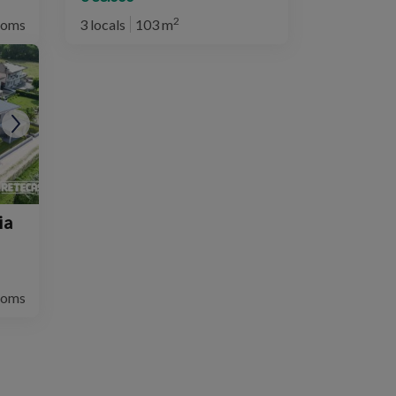
2
ooms
3 locals
103 m
ia
ooms