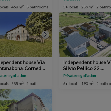
2
2
locals
468 m
5 bathrooms
5+ locals
259 m
2 bathr
dependent house Via
Independent house V
ntanabona, Cornedo
Silvio Pellico 22,
centino
Cornedo Vicentino
vate negotiation
Private negotiation
2
2
locals
585 m
1 bath
5+ locals
190 m
2 bathr