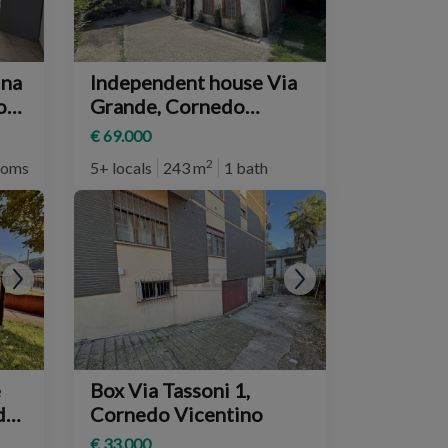
ina
Independent house Via
o
Grande, Cornedo
Vicentino
€ 69.000
2
ooms
5+ locals
243 m
1 bath
e
Box Via Tassoni 1,
Cornedo Vicentino
€ 33.000