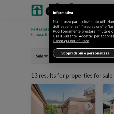
Informativa
Noi e terze parti selezionate utilizzi
dell`esperienza”, “misurazione” e “targ
Real estate portal oikia.it
Properties for sale in t
Puoi liberamente prestare, rifiutare 
Choose the area
Usa il pulsante “Accetta” per acconsent
Clicca qui per rifiutare
Scopri di più e personalizza
Sale
13 results for
properties for sale