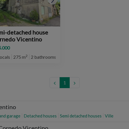
mi-detached house
rnedo Vicentino
5.000
2
locals
275 m
2 bathrooms
1
centino
and garage
Detached houses
Semi detached houses
Ville
s Cornedo Vicentino