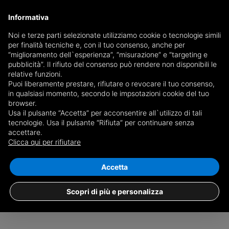
Informativa
Noi e terze parti selezionate utilizziamo cookie o tecnologie simili
per finalità tecniche e, con il tuo consenso, anche per
Save search
“miglioramento dell`esperienza”, “misurazione” e “targeting e
pubblicità”. Il rifiuto del consenso può rendere non disponibili le
relative funzioni.
Puoi liberamente prestare, rifiutare o revocare il tuo consenso,
in qualsiasi momento, secondo le impsotazioni cookie del tuo
browser.
Usa il pulsante “Accetta” per acconsentire all`utilizzo di tali
No results for
properties for sale in Cellio
tecnologie. Usa il pulsante “Rifiuta” per continuare senza
accettare.
con Breia
Clicca qui per rifiutare
+
Accetta
−
We do not have any property that matches your search,
Scopri di più e personalizza
try changing the filters or
ask the real estate agencies in the area
.