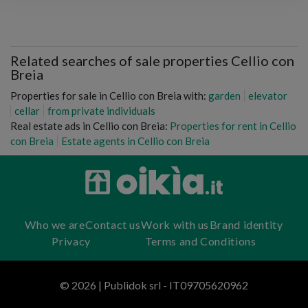
Related searches of sale properties Cellio con
Breia
Properties for sale in Cellio con Breia with:
garden
elevator
cellar
from private individuals
Real estate ads in Cellio con Breia:
Properties for rent in Cellio
con Breia
Estate agents in Cellio con Breia
Who we are
Contact us
Work with us
Brand identity
Privacy
Terms and Conditions
© 2026 | Publidok srl - IT09705620962
oikia.it | ©
OpenStreetMap
contributors