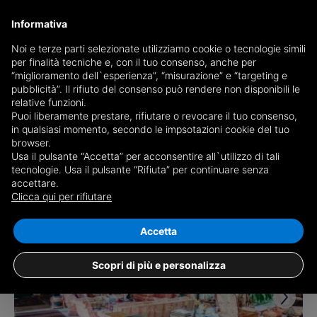
Informativa
Noi e terze parti selezionate utilizziamo cookie o tecnologie simili
per finalità tecniche e, con il tuo consenso, anche per
Receive a copy of the newspaper by mail
“miglioramento dell`esperienza”, “misurazione” e “targeting e
Choose newspaper
pubblicità”. Il rifiuto del consenso può rendere non disponibili le
relative funzioni.
Puoi liberamente prestare, rifiutare o revocare il tuo consenso,
in qualsiasi momento, secondo le impsotazioni cookie del tuo
browser.
Usa il pulsante “Accetta” per acconsentire all`utilizzo di tali
tecnologie. Usa il pulsante “Rifiuta” per continuare senza
accettare.
2 results for
properties for sale in
Clicca qui per rifiutare
Cellatica
Save search
Accetta
Scopri di più e personalizza