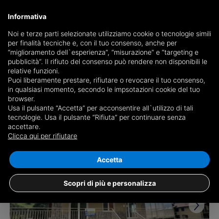
Informativa
Noi e terze parti selezionate utilizziamo cookie o tecnologie simili
per finalità tecniche e, con il tuo consenso, anche per
Receive a copy of the newspaper by mail
“miglioramento dell`esperienza”, “misurazione” e “targeting e
Choose newspaper
pubblicità”. Il rifiuto del consenso può rendere non disponibili le
relative funzioni.
Puoi liberamente prestare, rifiutare o revocare il tuo consenso,
in qualsiasi momento, secondo le impsotazioni cookie del tuo
browser.
Usa il pulsante “Accetta” per acconsentire all`utilizzo di tali
tecnologie. Usa il pulsante “Rifiuta” per continuare senza
accettare.
1 result for
properties for sale in Ardesio
Clicca qui per rifiutare
Save search
Accetta
Scopri di più e personalizza