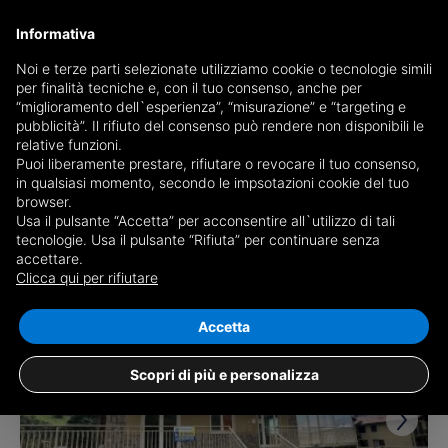
Informativa
Noi e terze parti selezionate utilizziamo cookie o tecnologie simili
per finalità tecniche e, con il tuo consenso, anche per
Receive a copy of the newspaper by mail
“miglioramento dell`esperienza”, “misurazione” e “targeting e
Choose newspaper
pubblicità”. Il rifiuto del consenso può rendere non disponibili le
relative funzioni.
Puoi liberamente prestare, rifiutare o revocare il tuo consenso,
in qualsiasi momento, secondo le impsotazioni cookie del tuo
browser.
Usa il pulsante “Accetta” per acconsentire all`utilizzo di tali
tecnologie. Usa il pulsante “Rifiuta” per continuare senza
accettare.
1 result for
properties for sale in Ardesio
Clicca qui per rifiutare
Save search
Accetta
Scopri di più e personalizza