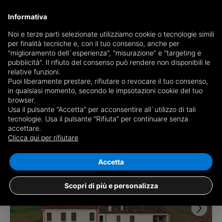
Informativa
Noi e terze parti selezionate utilizziamo cookie o tecnologie simili
per finalità tecniche e, con il tuo consenso, anche per
Receive a copy of the newspaper by mail
“miglioramento dell`esperienza”, “misurazione” e “targeting e
Choose newspaper
pubblicità”. Il rifiuto del consenso può rendere non disponibili le
relative funzioni.
Puoi liberamente prestare, rifiutare o revocare il tuo consenso,
in qualsiasi momento, secondo le impsotazioni cookie del tuo
browser.
Usa il pulsante “Accetta” per acconsentire all`utilizzo di tali
tecnologie. Usa il pulsante “Rifiuta” per continuare senza
accettare.
2 results for
properties for sale in
Clicca qui per rifiutare
Agugliaro
Save search
Accetta
Scopri di più e personalizza