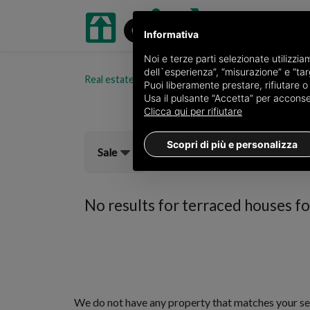
Informativa
Noi e terze parti selezionate utilizzi
dell`esperienza”, “misurazione” e “targ
Real estate portal oikia.it
Terraced houses for sale
Puoi liberamente prestare, rifiutare 
Usa il pulsante “Accetta” per acconsent
Clicca qui per rifiutare
Scopri di più e personalizza
Sale
No results for
terraced houses for
We do not have any property that matches your se