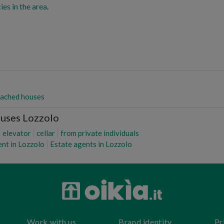
ies in the area
.
ached houses
ouses Lozzolo
elevator
cellar
from private individuals
ent in Lozzolo
Estate agents in Lozzolo
Work with us
Brand identity
Pr