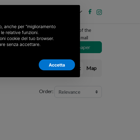
EN
Post new ad
Log in
nso, anche per “miglioramento
Receive a copy of the
le relative funzioni.
newspaper by mail
oni cookie del tuo browser.
nuare senza accettare.
Choose newspaper
Accetta
List
Map
Order: