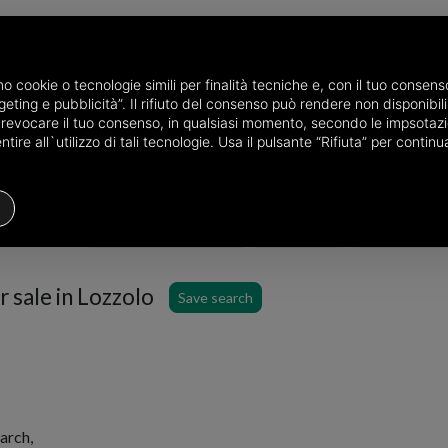
amo cookie o tecnologie simili per finalità tecniche e, con il tuo conse
eting e pubblicità”. Il rifiuto del consenso può rendere non disponibili 
 in the province of Vercelli
Terraced houses for sale in Lozzolo
o revocare il tuo consenso, in qualsiasi momento, secondo le impsotazi
ire all`utilizzo di tali tecnologie. Usa il pulsante “Rifiuta” per conti
Terraced house
Price
Filters
 sale in Lozzolo
Save search
arch,