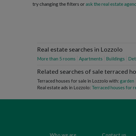
try changing the filters or
ask the real estate agenc
Real estate searches in Lozzolo
More than 5 rooms
Apartments
Buildings
Det
Related searches of sale terraced h
Terraced houses for sale in Lozzolo with:
garden
Real estate ads in Lozzolo:
Terraced houses for r
Who we are
Contact us