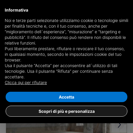
Informativa
Noi e terze parti selezionate utilizziamo cookie o tecnologie simili
per finalità tecniche e, con il tuo consenso, anche per
Receive a copy of the newspaper by mail
“miglioramento dell`esperienza”, “misurazione” e “targeting e
Choose newspaper
pubblicità”. Il rifiuto del consenso può rendere non disponibili le
relative funzioni.
Puoi liberamente prestare, rifiutare o revocare il tuo consenso,
in qualsiasi momento, secondo le impsotazioni cookie del tuo
browser.
Usa il pulsante “Accetta” per acconsentire all`utilizzo di tali
tecnologie. Usa il pulsante “Rifiuta” per continuare senza
accettare.
1 result for
Attic and Mansard for sale in
Clicca qui per rifiutare
Soleminis
Save search
Accetta
Scopri di più e personalizza