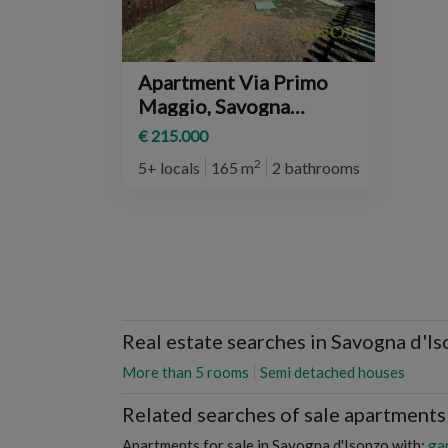
Apartment Via Primo
Maggio, Savogna
d'Isonzo
€ 215.000
2
5+ locals
165 m
2 bathrooms
Real estate searches in Savogna d'I
More than 5 rooms
Semi detached houses
Related searches of sale apartments
Apartments for sale in Savogna d'Isonzo with:
ga