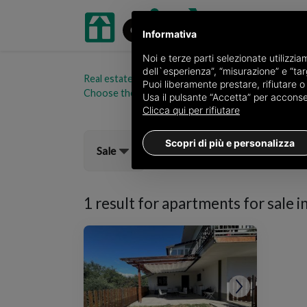
Informativa
Noi e terze parti selezionate utilizzi
dell`esperienza”, “misurazione” e “targ
Real estate portal oikia.it
Apartments for sale in t
Puoi liberamente prestare, rifiutare 
Choose the area
Usa il pulsante “Accetta” per acconsent
Clicca qui per rifiutare
Scopri di più e personalizza
Sale
1 result for
apartments for sale i