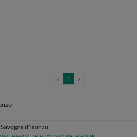
1
sonzo
 Savogna d'Isonzo
rden
elevator
cellar
from private individuals