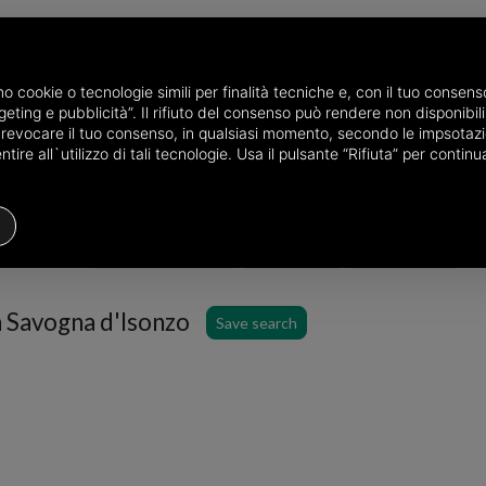
amo cookie o tecnologie simili per finalità tecniche e, con il tuo conse
eting e pubblicità”. Il rifiuto del consenso può rendere non disponibili 
he province of Gorizia
Apartments for sale in Savogna d'Isonzo
o revocare il tuo consenso, in qualsiasi momento, secondo le impsotazi
ire all`utilizzo di tali tecnologie. Usa il pulsante “Rifiuta” per conti
Apartment
Price
Filters
n Savogna d'Isonzo
Save search