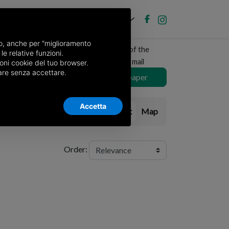
EN
Post new ad
Log in
nso, anche per “miglioramento
Receive a copy of the
le relative funzioni.
newspaper by mail
oni cookie del tuo browser.
nuare senza accettare.
Choose newspaper
Accetta
List
Map
Order: