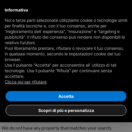
Informativa
Noi e terze parti selezionate utilizziamo cookie o tecnologie simili
per finalità tecniche e, con il tuo consenso, anche per
Receive a copy of the newspaper by mail
“miglioramento dell`esperienza”, “misurazione” e “targeting e
Choose newspaper
pubblicità”. Il rifiuto del consenso può rendere non disponibili le
relative funzioni.
Puoi liberamente prestare, rifiutare o revocare il tuo consenso,
in qualsiasi momento, secondo le impsotazioni cookie del tuo
browser.
Usa il pulsante “Accetta” per acconsentire all`utilizzo di tali
tecnologie. Usa il pulsante “Rifiuta” per continuare senza
accettare.
No results for
properties for rent in
Clicca qui per rifiutare
Pomarico
Save search
Accetta
Scopri di più e personalizza
We do not have any property that matches your search,