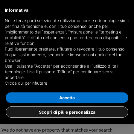
Informativa
Noi e terze parti selezionate utilizziamo cookie o tecnologie simili
per finalità tecniche e, con il tuo consenso, anche per
Receive a copy of the newspaper by mail
“miglioramento dell`esperienza”, “misurazione” e “targeting e
Choose newspaper
pubblicità”. Il rifiuto del consenso può rendere non disponibili le
relative funzioni.
Puoi liberamente prestare, rifiutare o revocare il tuo consenso,
in qualsiasi momento, secondo le impsotazioni cookie del tuo
browser.
Usa il pulsante “Accetta” per acconsentire all`utilizzo di tali
tecnologie. Usa il pulsante “Rifiuta” per continuare senza
accettare.
No results for
properties for rent in
Clicca qui per rifiutare
Mezzojuso
Save search
Accetta
Scopri di più e personalizza
We do not have any property that matches your search,