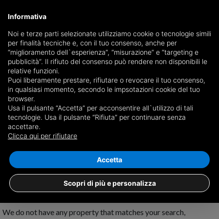
Informativa
Noi e terze parti selezionate utilizziamo cookie o tecnologie simili
per finalità tecniche e, con il tuo consenso, anche per
Receive a copy of the newspaper by mail
“miglioramento dell`esperienza”, “misurazione” e “targeting e
Choose newspaper
pubblicità”. Il rifiuto del consenso può rendere non disponibili le
relative funzioni.
Puoi liberamente prestare, rifiutare o revocare il tuo consenso,
in qualsiasi momento, secondo le impsotazioni cookie del tuo
browser.
Usa il pulsante “Accetta” per acconsentire all`utilizzo di tali
tecnologie. Usa il pulsante “Rifiuta” per continuare senza
accettare.
No results for
properties for rent in
Clicca qui per rifiutare
Castiadas
Save search
Accetta
Scopri di più e personalizza
We do not have any property that matches your search,