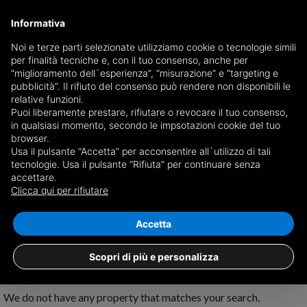
Informativa
Noi e terze parti selezionate utilizziamo cookie o tecnologie simili
per finalità tecniche e, con il tuo consenso, anche per
Receive a copy of the newspaper by mail
“miglioramento dell`esperienza”, “misurazione” e “targeting e
Choose newspaper
pubblicità”. Il rifiuto del consenso può rendere non disponibili le
relative funzioni.
Puoi liberamente prestare, rifiutare o revocare il tuo consenso,
in qualsiasi momento, secondo le impsotazioni cookie del tuo
browser.
Usa il pulsante “Accetta” per acconsentire all`utilizzo di tali
tecnologie. Usa il pulsante “Rifiuta” per continuare senza
accettare.
No results for
properties for rent in
Clicca qui per rifiutare
Castelbuono
Save search
Accetta
Scopri di più e personalizza
We do not have any property that matches your search,