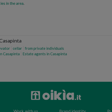
ies in the area
.
 Casapinta
evator
cellar
from private individuals
in Casapinta
Estate agents in Casapinta
Work with us
Brand identity
Pr