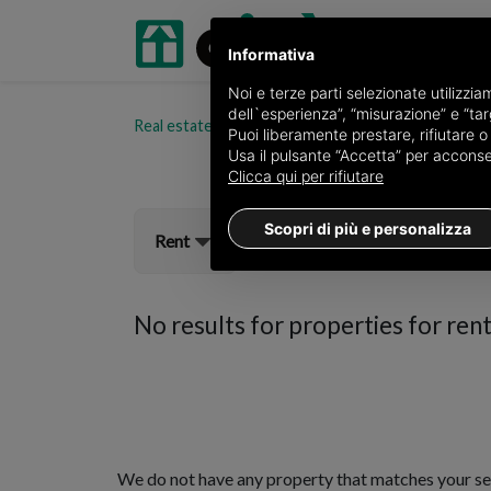
Informativa
Noi e terze parti selezionate utilizzi
dell`esperienza”, “misurazione” e “targ
Real estate portal oikia.it
Properties for rent in t
Puoi liberamente prestare, rifiutare 
Usa il pulsante “Accetta” per acconsent
Clicca qui per rifiutare
Scopri di più e personalizza
Rent
No results for
properties for rent
We do not have any property that matches your se