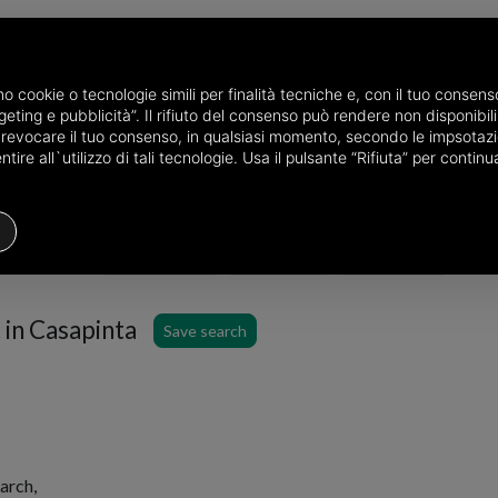
amo cookie o tecnologie simili per finalità tecniche e, con il tuo conse
eting e pubblicità”. Il rifiuto del consenso può rendere non disponibili 
he province of Biella
Properties for rent in Casapinta
o revocare il tuo consenso, in qualsiasi momento, secondo le impsotazi
ire all`utilizzo di tali tecnologie. Usa il pulsante “Rifiuta” per conti
Houses
Price
Filters
 in Casapinta
Save search
arch,