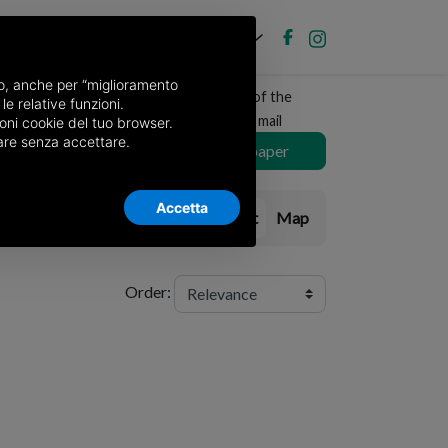
EN
Post new ad
Log in
nso, anche per “miglioramento
Receive a copy of the
le relative funzioni.
newspaper by mail
oni cookie del tuo browser.
nuare senza accettare.
Choose newspaper
Accetta
List
Map
Order: