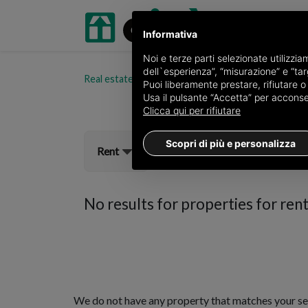
Informativa
Noi e terze parti selezionate utilizzi
dell`esperienza”, “misurazione” e “targ
Real estate portal oikia.it
Properties for rent in 
Puoi liberamente prestare, rifiutare 
Usa il pulsante “Accetta” per acconsent
Clicca qui per rifiutare
Scopri di più e personalizza
Rent
No results for
properties for rent
We do not have any property that matches your se