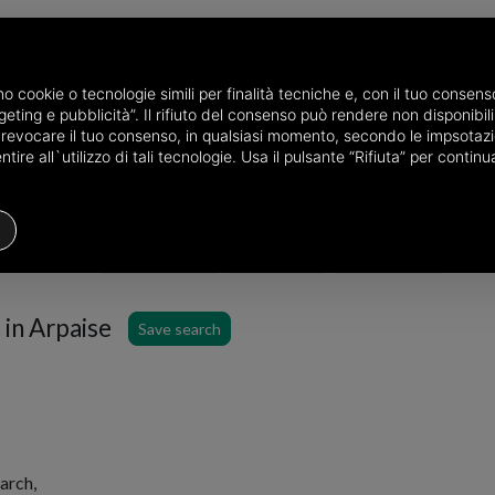
amo cookie o tecnologie simili per finalità tecniche e, con il tuo conse
eting e pubblicità”. Il rifiuto del consenso può rendere non disponibili 
the province of Benevento
Properties for rent in Arpaise
o revocare il tuo consenso, in qualsiasi momento, secondo le impsotazi
ire all`utilizzo di tali tecnologie. Usa il pulsante “Rifiuta” per conti
Houses
Price
Filters
 in Arpaise
Save search
arch,