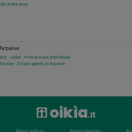
ies in the area
.
 Arpaise
ator
cellar
from private individuals
 Arpaise
Estate agents in Arpaise
Work with us
Brand identity
Pr