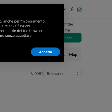
EN
Post new ad
Log in
nso, anche per “miglioramento
Receive a copy of the
le relative funzioni.
newspaper by mail
oni cookie del tuo browser.
nuare senza accettare.
Choose newspaper
Accetta
List
Map
Order: