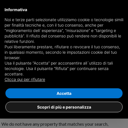
Informativa
Noi e terze parti selezionate utilizziamo cookie o tecnologie simili
per finalità tecniche e, con il tuo consenso, anche per
Receive a copy of the newspaper by mail
“miglioramento dell`esperienza”, “misurazione” e “targeting e
Choose newspaper
pubblicità”. Il rifiuto del consenso può rendere non disponibili le
relative funzioni.
Puoi liberamente prestare, rifiutare o revocare il tuo consenso,
in qualsiasi momento, secondo le impsotazioni cookie del tuo
browser.
Usa il pulsante “Accetta” per acconsentire all`utilizzo di tali
tecnologie. Usa il pulsante “Rifiuta” per continuare senza
accettare.
No results for
properties for rent in
Clicca qui per rifiutare
Altofonte
Save search
Accetta
Scopri di più e personalizza
We do not have any property that matches your search,