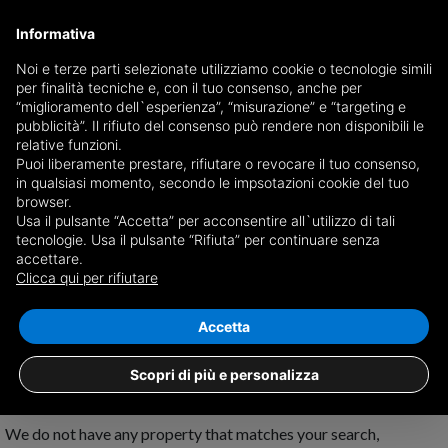
Informativa
Noi e terze parti selezionate utilizziamo cookie o tecnologie simili
per finalità tecniche e, con il tuo consenso, anche per
Receive a copy of the newspaper by mail
“miglioramento dell`esperienza”, “misurazione” e “targeting e
Choose newspaper
pubblicità”. Il rifiuto del consenso può rendere non disponibili le
relative funzioni.
Puoi liberamente prestare, rifiutare o revocare il tuo consenso,
in qualsiasi momento, secondo le impsotazioni cookie del tuo
browser.
Usa il pulsante “Accetta” per acconsentire all`utilizzo di tali
tecnologie. Usa il pulsante “Rifiuta” per continuare senza
accettare.
No results for
land for rent in Mosciano
Clicca qui per rifiutare
Sant'Angelo
Save search
Accetta
Scopri di più e personalizza
We do not have any property that matches your search,