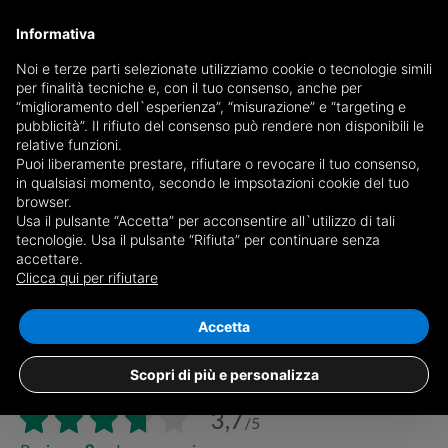
Informativa
Noi e terze parti selezionate utilizziamo cookie o tecnologie simili
per finalità tecniche e, con il tuo consenso, anche per
“miglioramento dell`esperienza”, “misurazione” e “targeting e
pubblicità”. Il rifiuto del consenso può rendere non disponibili le
relative funzioni.
Puoi liberamente prestare, rifiutare o revocare il tuo consenso,
in qualsiasi momento, secondo le impsotazioni cookie del tuo
browser.
Order:
Usa il pulsante “Accetta” per acconsentire all`utilizzo di tali
tecnologie. Usa il pulsante “Rifiuta” per continuare senza
accettare.
Clicca qui per rifiutare
Accetta
GRANDICASE Grugliasco
Scopri di più e personalizza
viale Gramsci 17, 10095, Grugliasco (TO)
3,7
/5