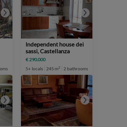
Independent house dei
sassi, Castellanza
€ 290.000
2
ooms
5+ locals
245 m
2 bathrooms