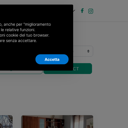
EN
Post new ad
Log in
nso, anche per “miglioramento
le relative funzioni.
oni cookie del tuo browser.
nuare senza accettare.
Order:
Accetta
mobile
CONTACT