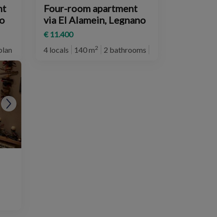
nt
Four-room apartment
no
via El Alamein, Legnano
€ 11.400
2
plan
4 locals
140 m
2 bathrooms
2° plan