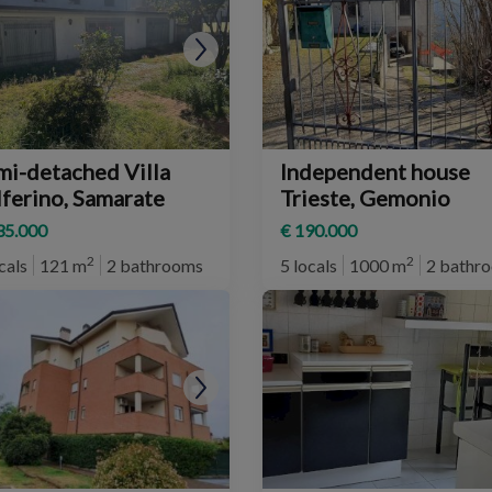
mi-detached Villa
Independent house
lferino, Samarate
Trieste, Gemonio
35.000
€ 190.000
2
2
cals
121 m
2 bathrooms
5 locals
1000 m
2 bathr