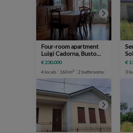
Four-room apartment
Se
Luigi Cadorna, Busto
So
Arsizio
€ 230.000
€ 1
2
4 locals
160 m
2 bathrooms
4° plan
3 lo