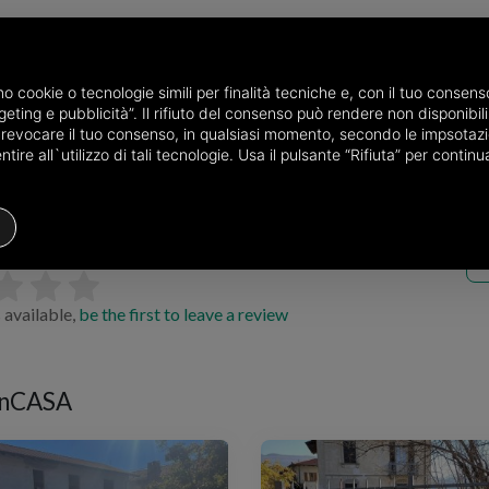
amo cookie o tecnologie simili per finalità tecniche e, con il tuo conse
eting e pubblicità”. Il rifiuto del consenso può rendere non disponibili 
o revocare il tuo consenso, in qualsiasi momento, secondo le impsotazi
ire all`utilizzo di tali tecnologie. Usa il pulsante “Rifiuta” per conti
ce of Milano
Estate agents in Legnano
diCASAinCASA
CASA
 28, 20025, Legnano (MI)
 available,
be the first to leave a review
inCASA