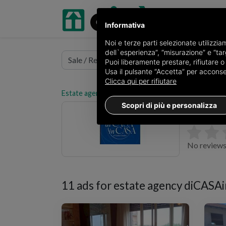
Informativa
Noi e terze parti selezionate utilizzi
dell`esperienza”, “misurazione” e “targ
Puoi liberamente prestare, rifiutare 
Usa il pulsante “Accetta” per acconsent
Clicca qui per rifiutare
Estate agents oikia.it
Estate agents in the provin
Scopri di più e personalizza
diCASAin
corso Magenta
No reviews
11 ads for
estate agency diCASA