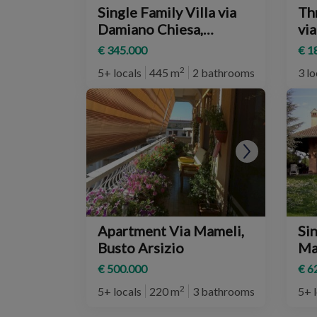
Single Family Villa via
Th
Damiano Chiesa,
via
Parabiago
€ 345.000
€ 1
2
5+ locals
445 m
2 bathrooms
3 lo
Apartment Via Mameli,
Sin
Busto Arsizio
Ma
Ma
€ 500.000
€ 6
2
5+ locals
220 m
3 bathrooms
5+ 