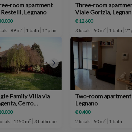
ree-room apartment
Three-room apartme
 Restelli, Legnano
Viale Gorizia, Legna
80.000
€ 12.600
2
2
cals
89 m
1 bath
1° plan
3 locals
90 m
1 bath
2° 
gle Family Villa via
Two-room apartment
genta, Cerro
Legnano
ggiore
20.000
€ 8.400
2
2
locals
1150 m
3 bathrooms
2 locals
50 m
1 bath