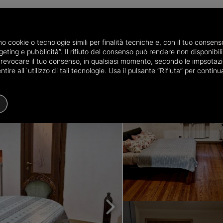
amo cookie o tecnologie simili per finalità tecniche e, con il tuo conse
eting e pubblicità”. Il rifiuto del consenso può rendere non disponibili 
the province of Torino
Apartments for sale in Torino
Apartment Via 
o revocare il tuo consenso, in qualsiasi momento, secondo le impsotazi
ire all`utilizzo di tali tecnologie. Usa il pulsante “Rifiuta” per conti