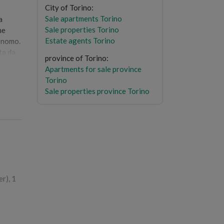
City of Torino
:
Sale apartments Torino
a
Sale properties Torino
ne
Estate agents Torino
tonomo.
ta da
province of Torino
:
Apartments for sale province
vendita
Torino
ono
Sale properties province Torino
r), 1