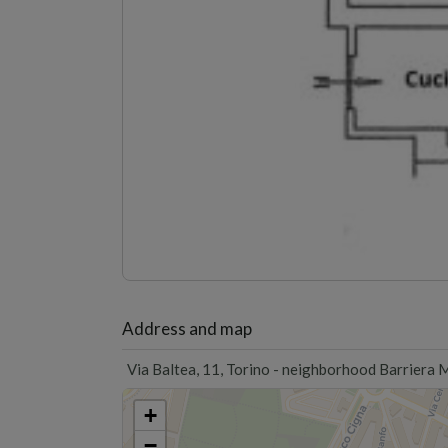
1
/3
Address and map
Via Baltea, 11, Torino - neighborhood Barriera 
+
−