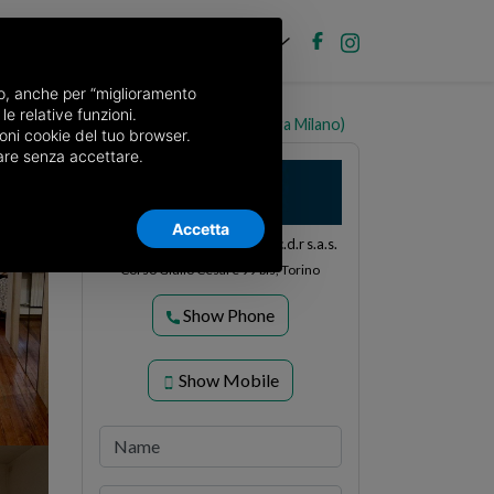
EN
Post new ad
Log in
nso, anche per “miglioramento
le relative funzioni.
Baltea, 11, Torino (neighborhood Barriera Milano)
oni cookie del tuo browser.
nuare senza accettare.
Accetta
Taos Immobili - Immobiliare c.d.r s.a.s.
Corso Giulio Cesare 99 bis, Torino
Show Phone
Show Mobile