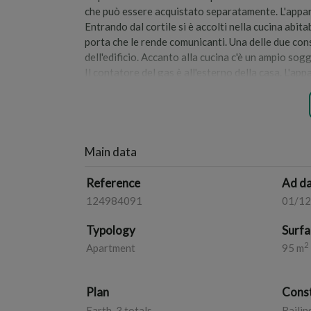
che può essere acquistato separatamente. L'apparta
Entrando dal cortile si è accolti nella cucina abi
porta che le rende comunicanti. Una delle due cons
dell'edificio. Accanto alla cucina c'è un ampio so
Il contatore del gas è all'esterno della casa. L'a
servitù di passaggio. Due cantine. La proprietà 
dell'appartamento e del magazzino sono quelle rip
è seguita in prima persona dai titolari di agenzia 
elemento contrattuale.
Main data
Reference
Ad d
124984091
01/1
Typology
Surfa
2
Apartment
95 m
Plan
Const
Earth, 3 totals
Railin