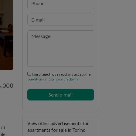
i
I am of age, I have read and accept the
conditions
and
privacy disclaimer
4.000
View other advertisements for
 di
apartments for sale in Torino
ile