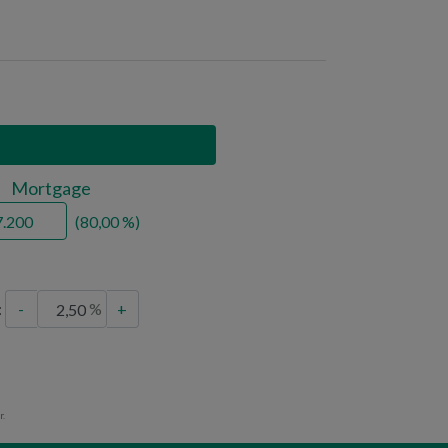
churches
police
Mortgage
80,00
:
-
+
r.