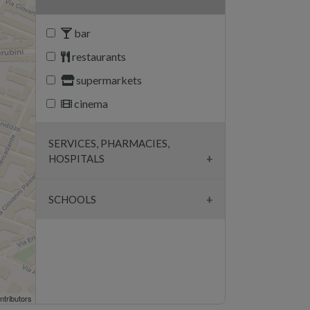
bar
restaurants
supermarkets
cinema
SERVICES, PHARMACIES,
HOSPITALS
pharmacies
SCHOOLS
surgeries
schools
hospitals
university
banks
parking lots
ntributors