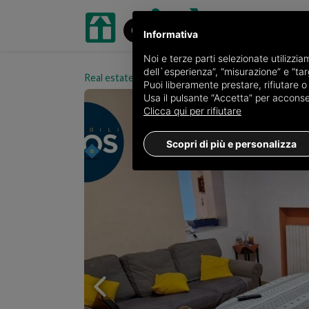
Informativa
Noi e terze parti selezionate utilizzi
dell`esperienza”, “misurazione” e “targ
Real estate portal oikia.it
Apartments for sale in 
Puoi liberamente prestare, rifiutare 
Usa il pulsante “Accetta” per acconsent
Clicca qui per rifiutare
Scopri di più e personalizza