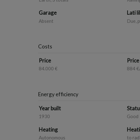
Garage
Lati l
Absent
Due, p
Costs
Price
Price
84.000 €
884 €
Energy efficiency
Year built
Statu
1930
Good
Heating
Heat
Autonomous
to rad