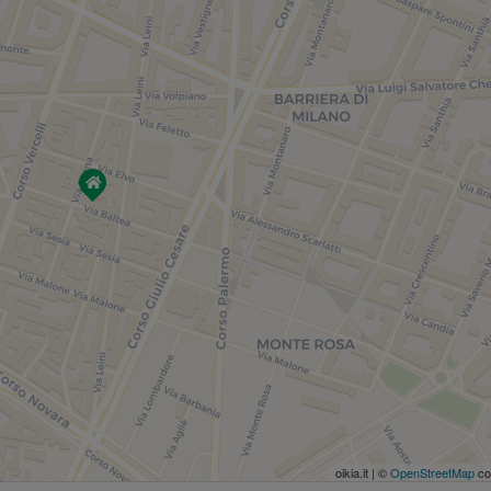
oikia.it | ©
OpenStreetMap
co