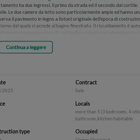
mento ha due ingressi, il primo da strada ed il secondo dal cortile.
tabile. Le due camere da letto sono particolarmente ampie ed hanno un
erva il pavimento in legno a listoni originale dell'epoca di costruzio
ggiorno dal quale si accede al bagno finestrato. Il riscaldamento è au
ppartamento ha una porzione di cortile di proprietà parzialmente grava
consegnerà l'immobile ad Ottobre 2026. Le metrature pubblicate
ortate nelle schede catastali dell'immobile. Ogni fase della compra
Continua a leggere
a tutela del servizio offerto. Le presenti informazioni non costituisc
ate
Contract
2/2025
Sale
ce
Locals
more than 5 (3 bedrooms, 4 othe
bathroom, kitchen habitable
ruction type
Occupied
g
Owner Occupied