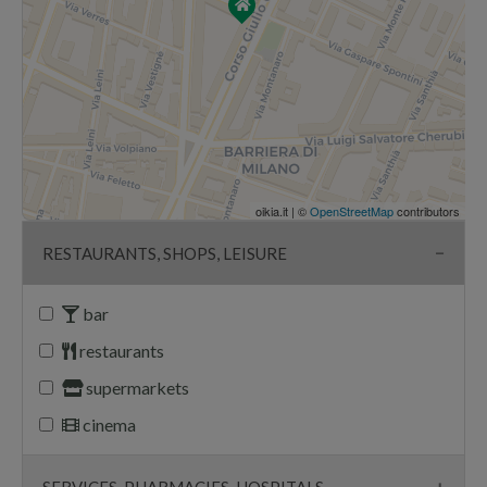
oikia.it | ©
OpenStreetMap
contributors
RESTAURANTS, SHOPS, LEISURE
bar
restaurants
supermarkets
cinema