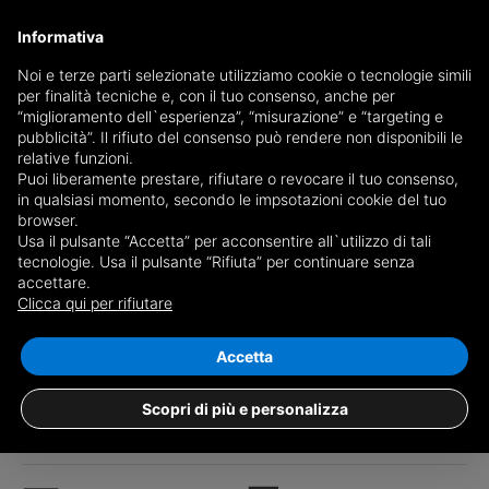
Informativa
Noi e terze parti selezionate utilizziamo cookie o tecnologie simili
per finalità tecniche e, con il tuo consenso, anche per
“miglioramento dell`esperienza”, “misurazione” e “targeting e
pubblicità”. Il rifiuto del consenso può rendere non disponibili le
relative funzioni.
Puoi liberamente prestare, rifiutare o revocare il tuo consenso,
in qualsiasi momento, secondo le impsotazioni cookie del tuo
browser.
Usa il pulsante “Accetta” per acconsentire all`utilizzo di tali
tecnologie. Usa il pulsante “Rifiuta” per continuare senza
accettare.
Clicca qui per rifiutare
1
/43
Accetta
Three-room apartment Corso Giulio Cesare,
133, Torino (neighborhood Barriera Milano)
Scopri di più e personalizza
€ 85.000