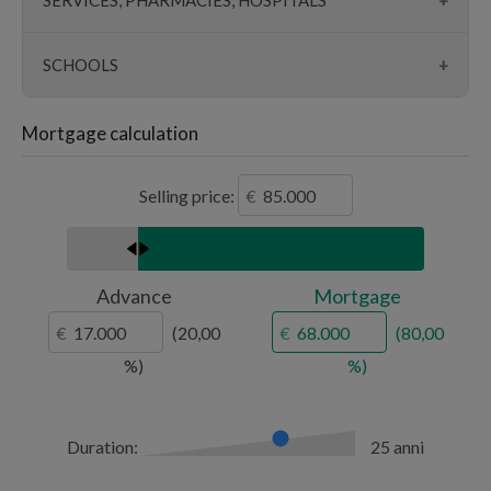
SERVICES, PHARMACIES, HOSPITALS
pharmacies
SCHOOLS
surgeries
schools
Mortgage calculation
hospitals
university
banks
Selling price:
parking lots
churches
police
Advance
Mortgage
20,00
80,00
Duration:
25 anni