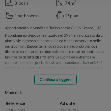
2
3 locals
74 m
1 bathrooms
2° plan
Appartamento in vendita a Torino corso Giulio Cesare, 133
Il condominio d'epoca realizzato nel 1934 è valorizzato da un
piacevole ingresso condominiale ed è ben conservato nelle
parti comuni. L'appartamento si trova al secondo piano, è
disposto su due arie con due balconi ed è caratterizzato dalla
luminosità di tutti gli ambienti. La cucina ed entrambe le
camere hanno una porta finestra che conduce ai balconi. Si è
accolti in un lungo ingresso che conserva la bussola in legno
originale dell'epoca di realizzazione dello stabile. La cucina
abitabile ha un pratico angolo cottura. La prima camera da
Continua a leggere
letto è di dimensioni contenute. Entrambe hanno l'accesso ad
un ampio balcone dotato di tende a rullo estive con affaccio
Main data
sul tranquillo ed ordinato cortile condominiale. La seconda
camera è di dimensioni generose ed affaccia con il balcone sul
Reference
Ad date
corso, in direzione degli alberi della piazzetta antistante. E'
124029741
29/10/2025