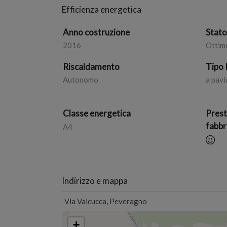
Efficienza energetica
Anno costruzione
Stat
2016
Ottim
Riscaldamento
Tipo 
Autonomo
a pav
Classe energetica
Prest
fabbr
A4
Indirizzo e mappa
Via Valcucca, Peveragno
+