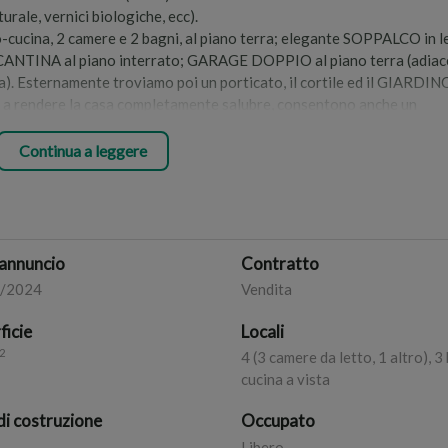
turale, vernici biologiche, ecc).
o-cucina, 2 camere e 2 bagni, al piano terra; elegante SOPPALCO in l
a CANTINA al piano interrato; GARAGE DOPPIO al piano terra (adia
a). Esternamente troviamo poi un porticato, il cortile ed il GIARDIN
oltre a rendere la casa completamente salubre, consentono anche un
mento.
ra interamente in legno, di impianto FOTOVOLTAICO, di POMPA DI CAL
Continua a leggere
produzione di acqua calda sanitaria) e di sistema di aerazione sotto-pav
impianto di irrigazione con annessa cisterna per la raccolta di acqua
annuncio
Contratto
reno edificabile adiacente, di 630 mq (+ 50.000 Euro).
8/2024
Vendita
/3344622 - www.massaimmobiliare.com
ficie
Locali
2
4 (3 camere da letto, 1 altro), 3
cucina a vista
di costruzione
Occupato
Libero