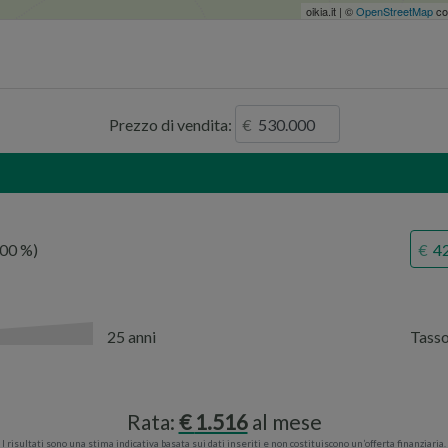
oikia.it | ©
OpenStreetMap
co
Prezzo di vendita:
,00
25 anni
Tass
Rata:
1.516
al mese
I risultati sono una stima indicativa basata sui dati inseriti e non costituiscono un’offerta finanziaria.