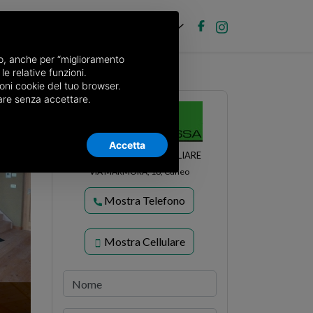
IT
ubblica annuncio
Accedi
nso, anche per “miglioramento
le relative funzioni.
cucca, Peveragno
oni cookie del tuo browser.
nuare senza accettare.
Accetta
MASSA STUDIO IMMOBILIARE
VIA MARMORA, 18, Cuneo
Mostra Telefono
Mostra Cellulare