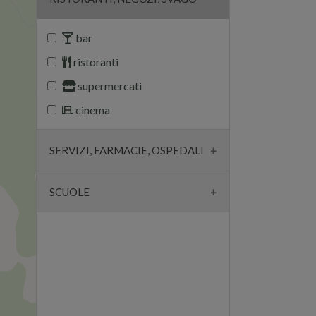
bar
ristoranti
supermercati
cinema
SERVIZI, FARMACIE, OSPEDALI
farmacie
SCUOLE
ambulatori
scuole
ospedali
università
banche
parcheggi
chiese