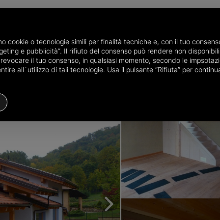
P
amo cookie o tecnologie simili per finalità tecniche e, con il tuo conse
eting e pubblicità”. Il rifiuto del consenso può rendere non disponibili 
incia di Cuneo
Ville in vendita a Peveragno
Villa Unifamiliare Via Val
o revocare il tuo consenso, in qualsiasi momento, secondo le impsotazi
ire all`utilizzo di tali tecnologie. Usa il pulsante “Rifiuta” per conti