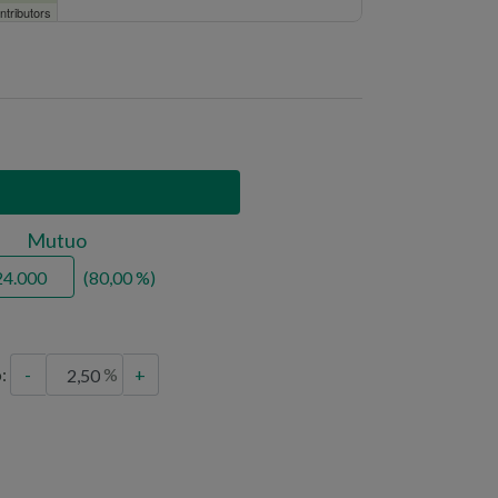
ntributors
polizia
Mutuo
80,00
o:
-
+