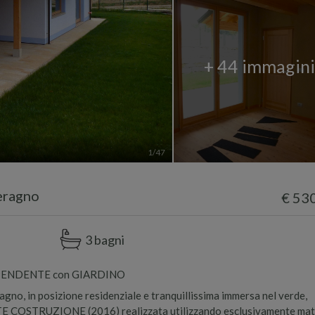
+ 44 immagin
1
/47
veragno
€ 53
3 bagni
IPENDENTE con GIARDINO
agno, in posizione residenziale e tranquillissima immersa nel verde,
OSTRUZIONE (2016) realizzata utilizzando esclusivamente mate