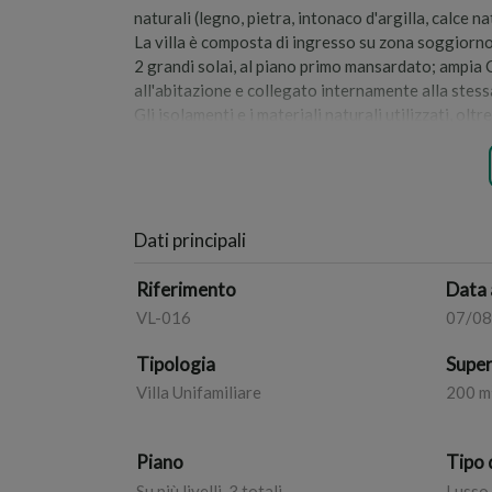
naturali (legno, pietra, intonaco d'argilla, calce na
La villa è composta di ingresso su zona soggiorn
2 grandi solai, al piano primo mansardato; ampi
all'abitazione e collegato internamente alla stess
Gli isolamenti e i materiali naturali utilizzati, 
abbattimento quasi totale delle spese di riscalda
La villa dispone, tra le altre cose, di struttu
(per il riscaldamento, il ricircolo dell'aria e la 
(ANTI GAS RADON). Il giardino infine è dotato di 
piovana.
Dati principali
APE: A4 (IPE: 0,00 KWh/mq).
Riferimento
Data 
Possibilità poi di acquistare anche un lotto di ter
VL-016
07/0
MASSA Studio Immobiliare - 0171/65510 - 366
Tipologia
Super
Villa Unifamiliare
200 m
Piano
Tipo 
Su più livelli, 3 totali
Lusso