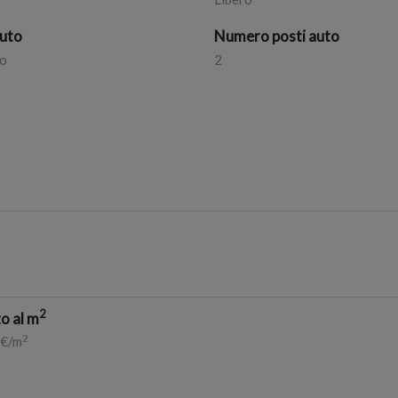
auto
Numero posti auto
o
2
2
o al m
2
 €/m