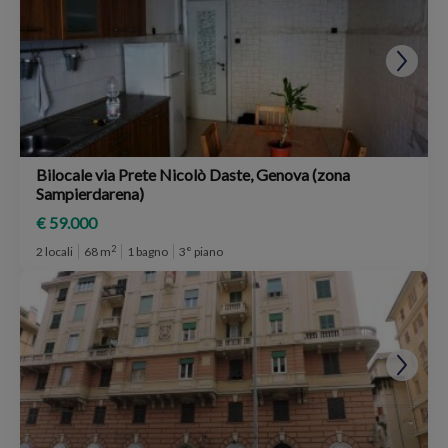
Bilocale via Prete Nicolò Daste, Genova (zona
Sampierdarena)
€ 59.000
2
2 locali
68 m
1 bagno
3° piano