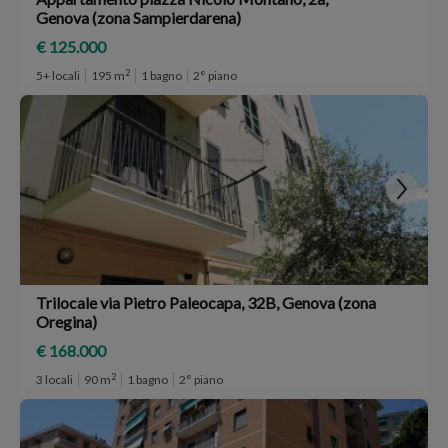
Genova (zona Sampierdarena)
€ 125.000
2
5+ locali
195 m
1 bagno
2° piano
Trilocale via Pietro Paleocapa, 32B, Genova (zona
Oregina)
€ 168.000
2
3 locali
90 m
1 bagno
2° piano