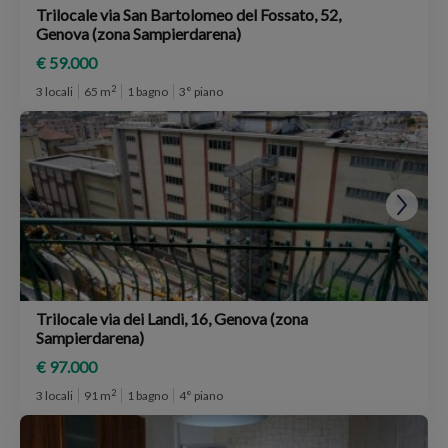
Trilocale via San Bartolomeo del Fossato, 52,
Genova (zona Sampierdarena)
€ 59.000
2
3 locali
65 m
1 bagno
3° piano
Trilocale via dei Landi, 16, Genova (zona
Sampierdarena)
€ 97.000
2
3 locali
91 m
1 bagno
4° piano