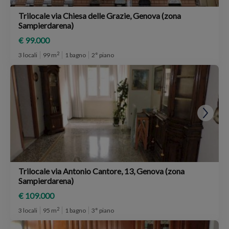
Trilocale via Chiesa delle Grazie, Genova (zona
Sampierdarena)
€ 99.000
2
3 locali
99 m
1 bagno
2° piano
Trilocale via Antonio Cantore, 13, Genova (zona
Sampierdarena)
€ 109.000
2
3 locali
95 m
1 bagno
3° piano