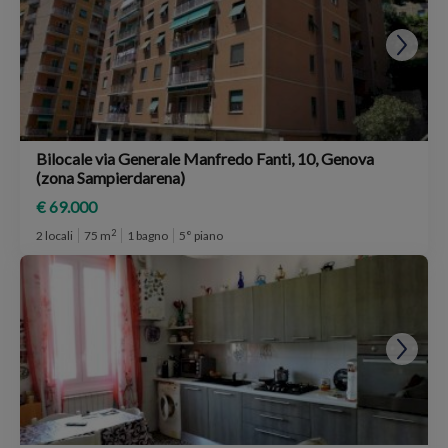
Bilocale via Generale Manfredo Fanti, 10, Genova
(zona Sampierdarena)
€ 69.000
2
2 locali
75 m
1 bagno
5° piano