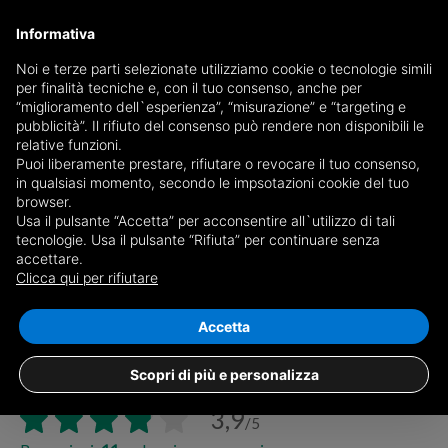
Informativa
Noi e terze parti selezionate utilizziamo cookie o tecnologie simili
per finalità tecniche e, con il tuo consenso, anche per
“miglioramento dell`esperienza”, “misurazione” e “targeting e
pubblicità”. Il rifiuto del consenso può rendere non disponibili le
relative funzioni.
Puoi liberamente prestare, rifiutare o revocare il tuo consenso,
in qualsiasi momento, secondo le impsotazioni cookie del tuo
browser.
Ordine:
Usa il pulsante “Accetta” per acconsentire all`utilizzo di tali
tecnologie. Usa il pulsante “Rifiuta” per continuare senza
accettare.
Clicca qui per rifiutare
Accetta
S.I.T. Studio Immobiliare
Scopri di più e personalizza
Via A. Cantore 72 - 74 R, 16149, Genova (GE)
3,9
/5