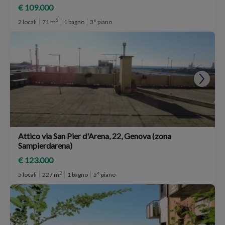
€ 109.000
2
2 locali
71 m
1 bagno
3° piano
Attico via San Pier d'Arena, 22, Genova (zona
Sampierdarena)
€ 123.000
2
5 locali
227 m
1 bagno
5° piano