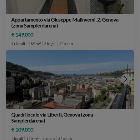
Appartamento via Giuseppe Malinverni, 2, Genova
(zona Sampierdarena)
€ 149.000
2
5+ locali
189 m
2 bagni
4° piano
Quadrilocale via Liberti, Genova (zona
Sampierdarena)
€ 109.000
2
4 locali
110 m
1 bagno
3° piano