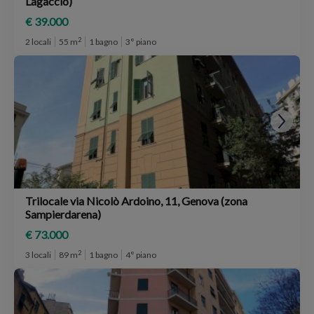
Lagaccio)
€ 39.000
2
2 locali
55 m
1 bagno
3° piano
Trilocale via Nicolò Ardoino, 11, Genova (zona
Sampierdarena)
€ 73.000
2
3 locali
89 m
1 bagno
4° piano