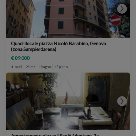
Quadrilocale piazza Nicolò Barabino, Genova
(zona Sampierdarena)
€ 89.000
2
4 locali
95 m
1 bagno
4° piano
Appartamento piazza Nicolò Montano, 2a,