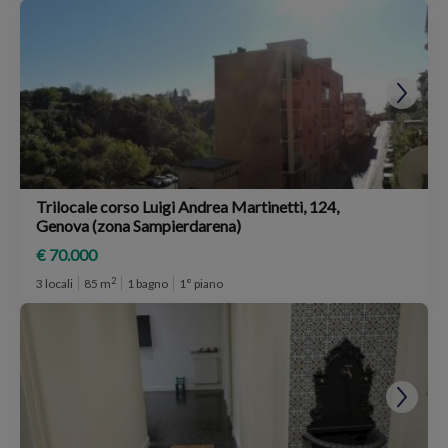
Trilocale corso Luigi Andrea Martinetti, 124,
Genova (zona Sampierdarena)
€ 70.000
2
3 locali
85 m
1 bagno
1° piano