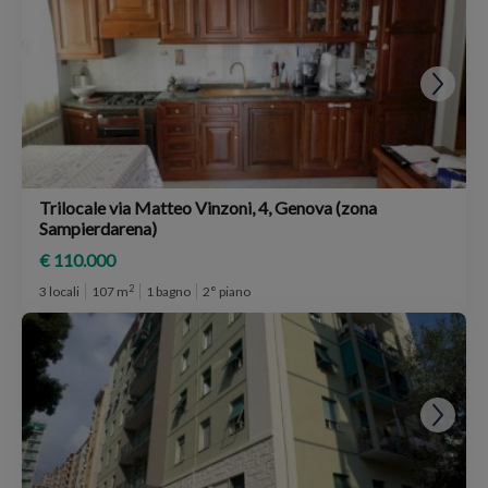
Trilocale via Matteo Vinzoni, 4, Genova (zona
Sampierdarena)
€ 110.000
2
3 locali
107 m
1 bagno
2° piano