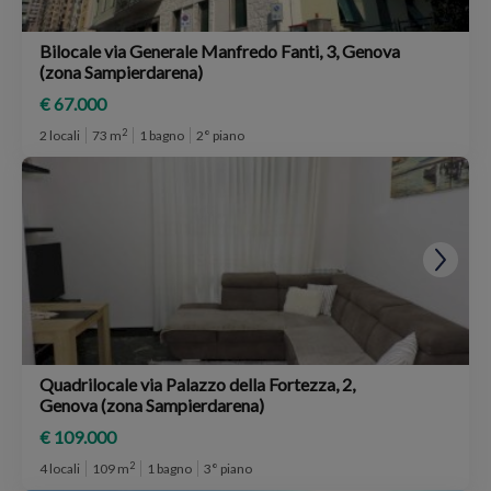
Bilocale via Generale Manfredo Fanti, 3, Genova
(zona Sampierdarena)
€ 67.000
2
2 locali
73 m
1 bagno
2° piano
Quadrilocale via Palazzo della Fortezza, 2,
Genova (zona Sampierdarena)
€ 109.000
2
4 locali
109 m
1 bagno
3° piano