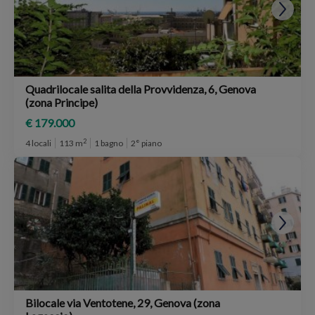
Quadrilocale salita della Provvidenza, 6, Genova
(zona Principe)
€ 179.000
2
4 locali
113 m
1 bagno
2° piano
Bilocale via Ventotene, 29, Genova (zona