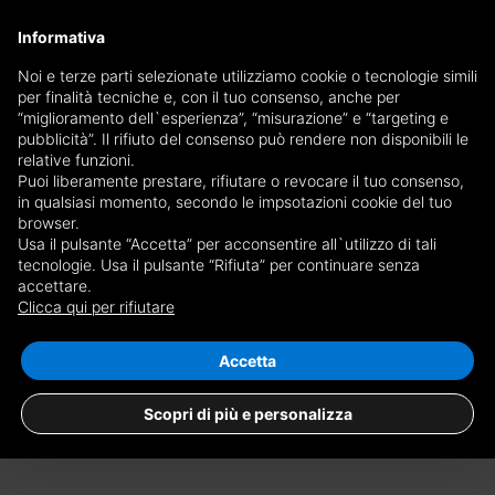
×
Informativa
Ricevi copia del giornale via mail
Noi e terze parti selezionate utilizziamo cookie o tecnologie simili
per finalità tecniche e, con il tuo consenso, anche per
Ricevi copia del giornale via mail
Edizione
“miglioramento dell`esperienza”, “misurazione” e “targeting e
Scegli giornale
pubblicità”. Il rifiuto del consenso può rendere non disponibili le
×
Torino Prestige
relative funzioni.
Puoi liberamente prestare, rifiutare o revocare il tuo consenso,
E-mail
in qualsiasi momento, secondo le impsotazioni cookie del tuo
browser.
Usa il pulsante “Accetta” per acconsentire all`utilizzo di tali
Sono maggiorenne, ho letto e accetto le
condizioni
e l'
informativa
tecnologie. Usa il pulsante “Rifiuta” per continuare senza
accettare.
Nessun risultato per
terreni agricoli in
privacy
Clicca qui per rifiutare
affitto a Torino Stadio delle Alpi
RICEVI GIORNALE
CHIUDI
Salva ricerca
Accetta
Scopri di più e personalizza